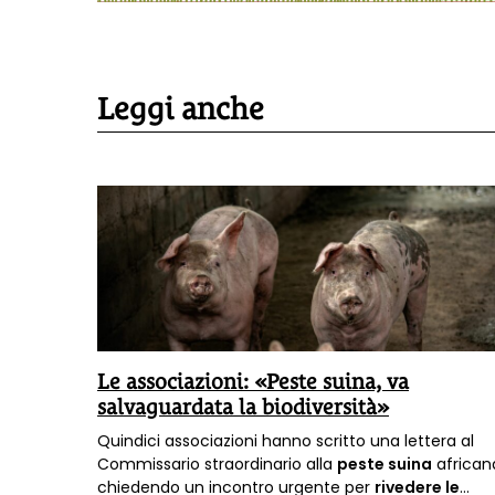
Leggi anche
 la
Le associazioni: «Peste suina, va
salvaguardata la biodiversità»
ntrato
Quindici associazioni hanno scritto una lettera al
la
Commissario straordinario alla
peste suina
african
, che
chiedendo un incontro urgente per
rivedere le