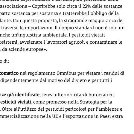
sociazione – Coprirebbe solo circa il 22% delle sostanze
atto sostanza per sostanza e tratterebbe l’obbligo della
lante. Con questa proposta, la stragrande maggioranza dei
attraverso le importazioni. Il doppio standard non è solo un
che un’ingiustizia ambientale. I pesticidi vietati
sistemi, avvelenare i lavoratori agricoli e contaminare le
i da aziende europee».
o di:
utomatico
nel regolamento Omnibus per vietare i residui di
ndipendentemente dal motivo del divieto e per tutti i
ze già identificate
, senza ulteriori ritardi burocratici;
sticidi vietati
, come promesso nella Strategia per la
Oltre all’utilizzo dei pesticidi pericolosi per l’ambiente e
mmercializzazione nella UE e l’esportazione in Paesi extra