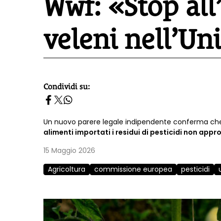
Wwf: «Stop all
veleni nell’U
Condividi su:
homepage h2
Un nuovo parere legale indipendente conferma che
alimenti importati i residui di pesticidi non appro
15 Maggio 2026
Agricoltura
commissione europea
pesticidi