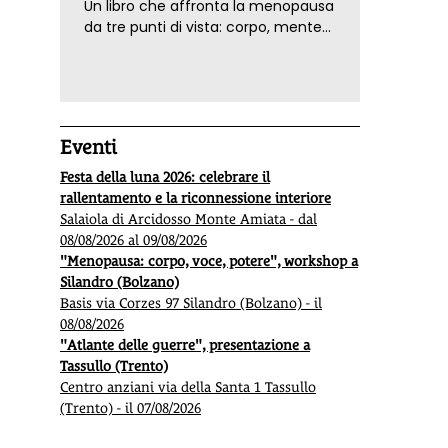
Un libro che affronta la menopausa
da tre punti di vista: corpo, mente
ed emozioni. Con ricette e
tecniche di consapevolezza, per il
benessere della donna
Eventi
Festa della luna 2026: celebrare il
rallentamento e la riconnessione interiore
Salaiola di Arcidosso Monte Amiata - dal
08/08/2026 al 09/08/2026
"Menopausa: corpo, voce, potere", workshop a
Silandro (Bolzano)
Basis via Corzes 97 Silandro (Bolzano) - il
08/08/2026
"Atlante delle guerre", presentazione a
Tassullo (Trento)
Centro anziani via della Santa 1 Tassullo
(Trento) - il 07/08/2026