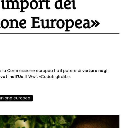
’import dei
nione Europea»
 la Commissione europea ha il potere di
vietare negli
vati nell’Ue
. Il Wwf: «Caduti gli alibi».
unione europea