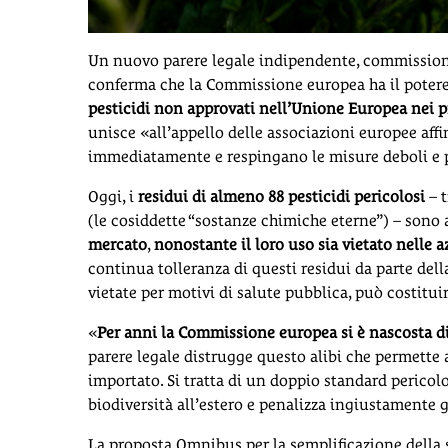
Un nuovo parere legale indipendente, commissiona
conferma che la Commissione europea ha il potere, 
pesticidi non approvati nell’Unione Europea nei p
unisce «all’appello delle associazioni europee aff
immediatamente e respingano le misure deboli e p
Oggi, i
residui di almeno 88 pesticidi pericolosi
– 
(le cosiddette “sostanze chimiche eterne”) – sono
mercato
,
nonostante il loro uso sia vietato nelle 
continua tolleranza di questi residui da parte del
vietate per motivi di salute pubblica, può costitui
«
Per anni la Commissione europea si è nascosta di
parere legale distrugge questo alibi che permette ai
importato. Si tratta di un doppio standard perico
biodiversità all’estero e penalizza ingiustamente g
La proposta Omnibus per la semplificazione della 