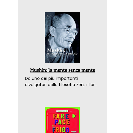
Mushin: la mente senza mente
Da uno dei più importanti
divulgatori della filosofia zen, il libro
che spiega come raggiungere il
benessere nel mondo moderno