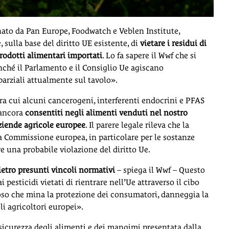
to da Pan Europe, Foodwatch e Veblen Institute,
sulla base del diritto UE esistente, di
vietare i residui di
rodotti alimentari importati
. Lo fa sapere il Wwf che si
inché il Parlamento e il Consiglio Ue agiscano
arziali attualmente sul tavolo».
tra cui alcuni cancerogeni, interferenti endocrini e PFAS
 ancora
consentiti negli alimenti venduti nel nostro
aziende agricole europee
. Il parere legale rileva che la
la Commissione europea, in particolare per le sostanze
re una probabile violazione del diritto Ue.
etro presunti vincoli normativi
– spiega il Wwf – Questo
 pesticidi vietati di rientrare nell’Ue attraverso il cibo
loso che mina la protezione dei consumatori, danneggia la
li agricoltori europei».
sicurezza degli alimenti e dei mangimi presentata dalla