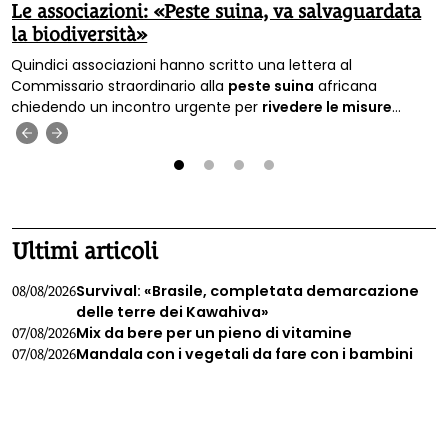
Le associazioni: «Peste suina, va salvaguardata
la biodiversità»
Quindici associazioni hanno scritto una lettera al
Commissario straordinario alla
peste suina
africana
chiedendo un incontro urgente per
rivedere le misure
previste per contrastare l’emergenza sul territorio nazionale.
‹
›
1
2
3
4
Ultimi articoli
Survival: «Brasile, completata demarcazione
08/08/2026
delle terre dei Kawahiva»
Mix da bere per un pieno di vitamine
07/08/2026
Mandala con i vegetali da fare con i bambini
07/08/2026