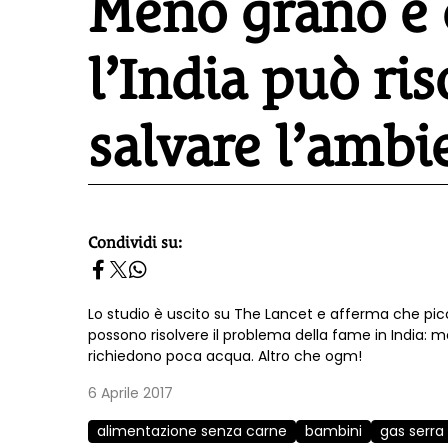
Meno grano e 
l’India può ris
salvare l’ambi
Condividi su:
homepage h2
Lo studio è uscito su The Lancet e afferma che pic
possono risolvere il problema della fame in India: m
richiedono poca acqua. Altro che ogm!
6 Aprile 2017
alimentazione senza carne
bambini
gas serra