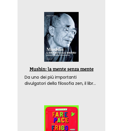
Mushin: la mente senza mente
Da uno dei più importanti
divulgatori della filosofia zen, il libro
che spiega come raggiungere il
benessere nel mondo moderno