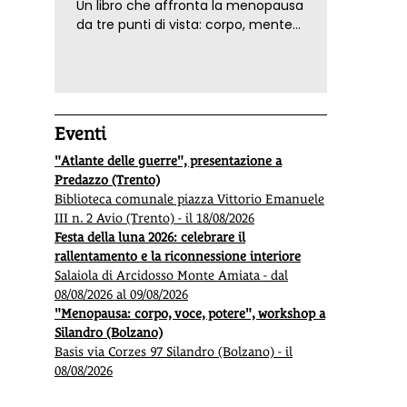
Un libro che affronta la menopausa
da tre punti di vista: corpo, mente
ed emozioni. Con ricette e
tecniche di consapevolezza, per il
benessere della donna
Eventi
"Atlante delle guerre", presentazione a
Predazzo (Trento)
Biblioteca comunale piazza Vittorio Emanuele
III n. 2 Avio (Trento) - il 18/08/2026
Festa della luna 2026: celebrare il
rallentamento e la riconnessione interiore
Salaiola di Arcidosso Monte Amiata - dal
08/08/2026 al 09/08/2026
"Menopausa: corpo, voce, potere", workshop a
Silandro (Bolzano)
Basis via Corzes 97 Silandro (Bolzano) - il
08/08/2026