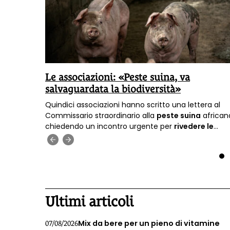
Le associazioni: «Peste suina, va
salvaguardata la biodiversità»
o
Quindici associazioni hanno scritto una lettera al
 di
Commissario straordinario alla
peste suina
african
ge dalla
chiedendo un incontro urgente per
rivedere le
lia
misure
previste per contrastare l’emergenza sul
‹
›
 Network.
territorio nazionale.
1
Ultimi articoli
Mix da bere per un pieno di vitamine
07/08/2026