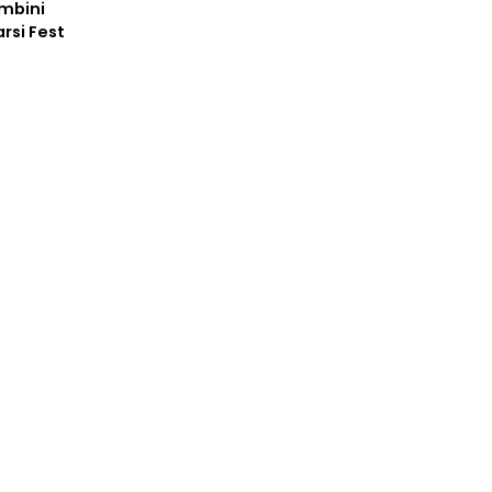
ambini
arsi Fest