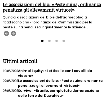
Le associazioni del bio: «Peste suina, ordinanza
penalizza gli allevamenti virtuosi»
Quindici
associazioni del bio e dell’agroecologia
ribadiscono che «
l’ordinanza del Commissario per la
peste suina penalizza ingiustamente le aziende
estensive
», cioè quelle aziende c
he allevano gli animali nel
‹
›
rispetto delle loro esigenze e dell’ambiente.
1
2
3
4
Ultimi articoli
Animal Equity: «Botticelle con i cavalli: da
10/08/2026
vietare»
Le associazioni del bio: «Peste suina, ordinanza
09/08/2026
penalizza gli allevamenti virtuosi»
Survival: «Brasile, completata demarcazione
08/08/2026
delle terre dei Kawahiva»