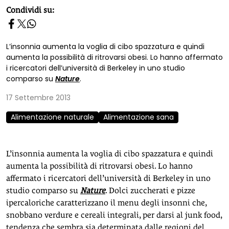
homepage h2
Condividi su:
L’insonnia aumenta la voglia di cibo spazzatura e quindi
aumenta la possibilità di ritrovarsi obesi. Lo hanno affermato
i ricercatori dell’università di Berkeley in uno studio
comparso su
Nature
.
17 Settembre 2013
Alimentazione naturale
Alimentazione sana
L’insonnia aumenta la voglia di cibo spazzatura e quindi
aumenta la possibilità di ritrovarsi obesi. Lo hanno
affermato i ricercatori dell’università di Berkeley in uno
studio comparso su
Nature
. Dolci zuccherati e pizze
ipercaloriche caratterizzano il menu degli insonni che,
snobbano verdure e cereali integrali, per darsi al junk food,
tendenza che sembra sia determinata dalle regioni del