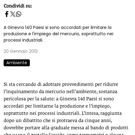
homepage h2
Condividi su:
A Ginevra 140 Paesi si sono accordati per limitare la
produzione e l'impiego del mercurio, soprattutto nei
processi industriali.
20 Gennaio 2013
Ambiente
Si sta cercando di adottare provvedimenti per ridurre
l’inquinamento da mercurio nell’ambiente, sostanza
pericolosa per la salute: a Ginevra 140 Paesi si sono
accordati per limitarne la produzione e l’impiego,
soprattutto nei processi industriali. L’intesa, raggiunta
dopo un dibattito che si protraeva da cinque anni,
dovrebbe portare alla graduale messa al bando di prodotti
che usano il metallo liquido, come termometri e alcune