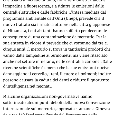
lampadine a fluorescenza, e a ridurre le emissioni dalle
centrali elettriche e dalle fabbriche. L’intesa mediata dal
programma ambientale dell’Onu (Unep), prevede che il
nuovo trattato sia firmato a ottobre nella città giapponese
di Minamata, i cui abitanti hanno sofferto per decenni le
conseguenze di una contaminazione da mercurio. Per la
sua entrata in vigore si prevede che ci vorranno dai tre ai
cinque anni. Il mercurio si trova in tantissimi prodotti che
vanno dalle lampadine ai termometri ma viene rilasciato
anche nel settore minerario, nelle centrali a carbone . Dalle
ricerche scientifiche è emerso che le sue emissioni nocive
danneggiano il cervello, i reni, il cuore e i polmoni; inoltre
possono causare la caduta dei denti e ridurre il quoziente
d’intelligenza nei neonati.
M alcune organizzazioni non-governative hanno
sottolineato alcuni punti deboli della nuova Convenzione
internazionale sul mercurio, approvata stamane a Ginevra
da circa 140 Stati sotto l’egida del Programma delle