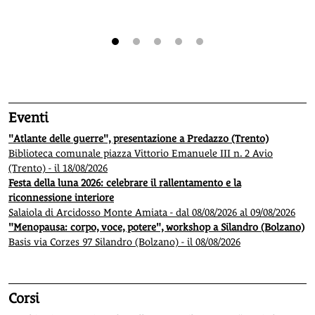
1
2
3
4
5
Eventi
"Atlante delle guerre", presentazione a Predazzo (Trento)
Biblioteca comunale piazza Vittorio Emanuele III n. 2 Avio
(Trento) - il 18/08/2026
Festa della luna 2026: celebrare il rallentamento e la
riconnessione interiore
Salaiola di Arcidosso Monte Amiata - dal 08/08/2026 al 09/08/2026
"Menopausa: corpo, voce, potere", workshop a Silandro (Bolzano)
Basis via Corzes 97 Silandro (Bolzano) - il 08/08/2026
Corsi