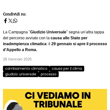
homepage h2
Condividi su:
La Campagna "
Giudizio Universale
" segna un'altra tappa
del percorso avviato con la
causa allo Stato per
inadempienza climatica
: il
29 gennaio si apre il processo
d'Appello a Roma.
28 Gennaio 2025
cambiamento climatico
causa per il clima
giudizio universale
processo