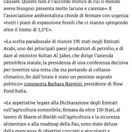
causare. Questo non è l’accordo storico di cui il mondo
aveva bisogno: presenta molte lacune e carenze». E
l’associazione ambientalista chiede di fermare con urgenza
«tutti i piani di espansione fossili che ci stanno spingendo
oltre il limite di 1,5°C».
«La scelta paradossale di riunire 195 stati negli Emirati
Arabi, uno dei principali paesi produttori di petrolio, e di
dare al ministro Sultan Al Jaber, che dirige l’azienda
petrolifera statale, la presidenza di una conferenza decisiva
per invertire una rotta che sta portando al collasso
climatico, fin dall’inizio è stato un pessimo segnale
politico»
commenta Barbara Nappini
, presidente di Slow
Food Italia.
«Le aspettative legate alla Dichiarazione degli Emirati
sull’agricoltura sostenibile, firmata da oltre 150 Stati, al
lavoro di Sharm el-Sheikh sull’agricoltura e la sicurezza
alimentare e alla roadmap della Fao, sono state deluse
dalla mancanza di obiettivi concreti e vincolanti e