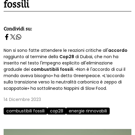
fossili
homepage h2
Condividi su:
Non si sono fatte attendere le reazioni critiche all'
accordo
raggiunto al termine della
Cop28
di Dubai, che non ha
inserito nel testo l'impegno esplicito all'eliminazione
graduale dei
combustibili fossili
. «Non è l'accordo di cui il
mondo aveva bisogno» ha detto Greenpeace. «L’accordo
sulla transizione verso la neutralità carbonica è zeppo di
scappatoie» ha sottolineato Nappini di Slow Food.
14 Dicembre 2023
combustibili fossili
cop28
energie rinnovabili