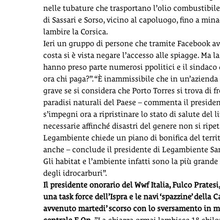
nelle tubature che trasportano l’olio combustibile. 
di Sassari e Sorso, vicino al capoluogo, fino a mina
lambire la Corsica.
Ieri un gruppo di persone che tramite Facebook ave
costa si è vista negare l’accesso alle spiagge. Ma 
hanno preso parte numerosi ppolitici e il sindaco d
ora chi paga?”. “È inammissibile che in un’aziend
grave se si considera che Porto Torres si trova di f
paradisi naturali del Paese – commenta il preside
s’impegni ora a ripristinare lo stato di salute del 
necessarie affinché disastri del genere non si ripet
Legambiente chiede un piano di bonifica del territ
anche – conclude il presidente di Legambiente Sar
Gli habitat e l’ambiente infatti sono la più grande
degli idrocarburi”.
Il presidente onorario del Wwf Italia, Fulco Prates
una task force dell’Ispra e le navi ‘spazzine’ della 
avvenuto martedi’ scorso con lo sversamento in mar