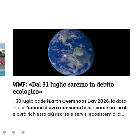
WWF: «Dal 31 luglio saremo in debito
ecologico»
Il 30 luglio cade l’
Earth Overshoot Day 2026
, la data
in cui
l’umanità avrà consumato le risorse naturali
e avrà richiesto più risorse e servizi ecosistemici di
quanti la Terra sia in grado di rigenerare in un anno.
Dal giorno successivo vivremo quindi in
debito
ecologico.