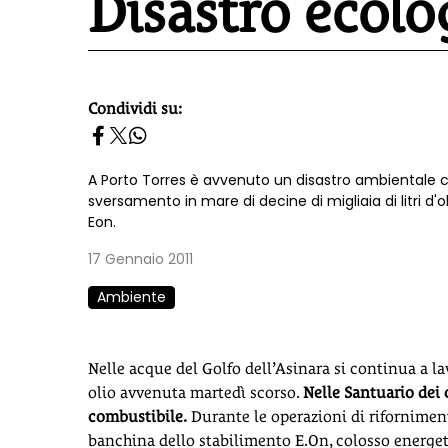
Disastro ecolo
Condividi su:
homepage h2
A Porto Torres è avvenuto un disastro ambientale 
sversamento in mare di decine di migliaia di litri d'
Eon.
17 Gennaio 2011
Ambiente
Nelle acque del Golfo dell’Asinara si continua a la
olio avvenuta martedì scorso.
Nelle Santuario dei c
combustibile.
Durante le operazioni di rifornimen
banchina dello stabilimento E.On, colosso energet