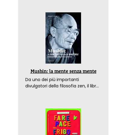
Mushin: la mente senza mente
Da uno dei più importanti
divulgatori della filosofia zen, il libro
che spiega come raggiungere il
benessere nel mondo moderno