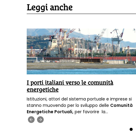
Leggi anche
alia
I porti italiani verso le comunità
ca»
energetiche
dal
Istituzioni, attori del sistema portuale e imprese si
EEB), in
stanno muovendo per lo sviluppo delle
Comunità
ubblica
Energetiche Portuali,
per favorire la
lla
decarbonizzazione
e la sicurezza energetica.
‹
›
e