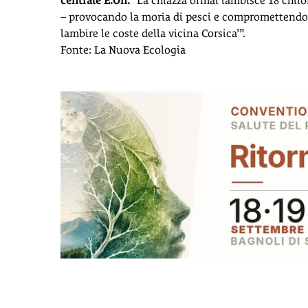
centrale E.On.
”La chiazza ormai lambisce 18 chilom
– provocando la moria di pesci e compromettendo l
lambire le coste della vicina Corsica’”.
Fonte: La Nuova Ecologia