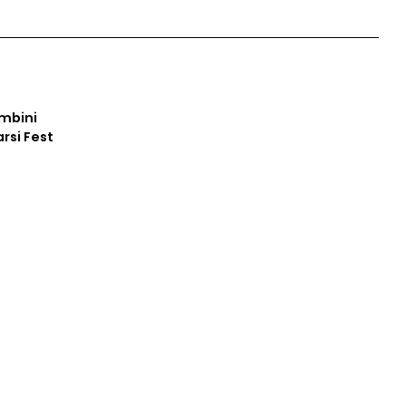
2
3
4
ambini
arsi Fest