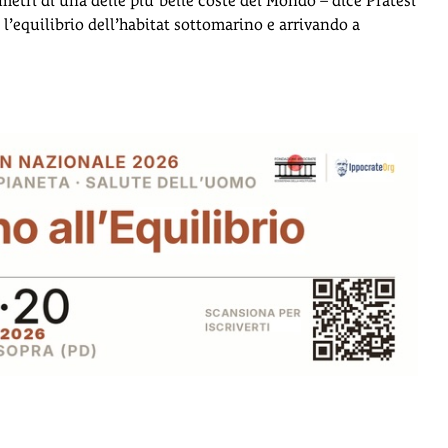
etri di una delle piu’ belle coste del Mondo – dice Pratesi
’equilibrio dell’habitat sottomarino e arrivando a