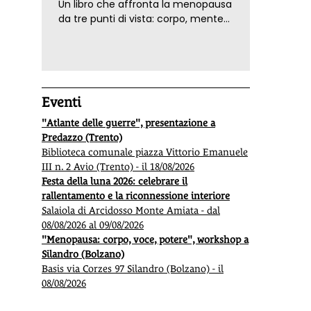
Un libro che affronta la menopausa
da tre punti di vista: corpo, mente
ed emozioni. Con ricette e
tecniche di consapevolezza, per il
benessere della donna
Eventi
"Atlante delle guerre", presentazione a
Predazzo (Trento)
Biblioteca comunale piazza Vittorio Emanuele
III n. 2 Avio (Trento) - il 18/08/2026
Festa della luna 2026: celebrare il
rallentamento e la riconnessione interiore
Salaiola di Arcidosso Monte Amiata - dal
08/08/2026 al 09/08/2026
"Menopausa: corpo, voce, potere", workshop a
Silandro (Bolzano)
Basis via Corzes 97 Silandro (Bolzano) - il
08/08/2026