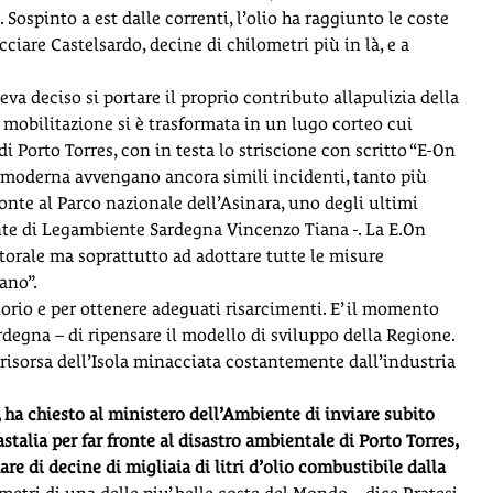
Sospinto a est dalle correnti, l’olio ha raggiunto le coste
cciare Castelsardo, decine di chilometri più in là, e a
va deciso si portare il proprio contributo allapulizia della
la mobilitazione si è trasformata in un lugo corteo cui
i Porto Torres, con in testa lo striscione con scritto “E-On
a moderna avvengano ancora simili incidenti, tanto più
ronte al Parco nazionale dell’Asinara, uno degli ultimi
nte di Legambiente Sardegna Vincenzo Tiana -. La E.On
litorale ma soprattutto ad adottare tutte le misure
ano”.
orio e per ottenere adeguati risarcimenti. E’ il momento
degna – di ripensare il modello di sviluppo della Regione.
 risorsa dell’Isola minacciata costantemente dall’industria
i, ha chiesto al ministero dell’Ambiente di inviare subito
Castalia per far fronte al disastro ambientale di Porto Torres,
e di decine di migliaia di litri d’olio combustibile dalla