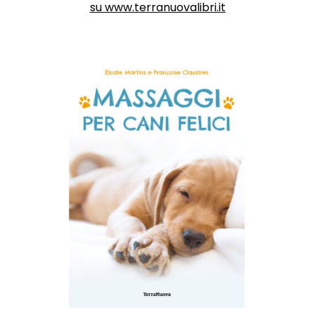
su
www.terranuovalibri.it