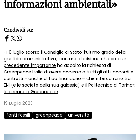
informazioni ambientali»
homepage h2
Condividi su:
«Il 6 luglio scorso il Consiglio di Stato, l’ultimo grado della
giustizia amministrativa,
con una decisione che crea un
precedente importante
ha accolto la richiesta di
Greenpeace Italia di avere accesso a tutti gli atti, accordi e
contratti – anche di tipo finanziario – che intercorrono tra
ENI (e le società della sua galassia) e il Politecnico di Torino»:
lo annuncia Greenpeace
.
19 Luglio 2023
fonti fossili
greenpeace
università