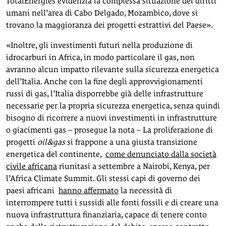
TotalEnergies evidenzia la complessa situazione dei diritti
umani nell’area di Cabo Delgado, Mozambico, dove si
trovano la maggioranza dei progetti estrattivi del Paese».
«Inoltre, gli investimenti futuri nella produzione di
idrocarburi in Africa, in modo particolare il gas, non
avranno alcun impatto rilevante sulla sicurezza energetica
dell’Italia. Anche con la fine degli approvvigionamenti
russi di gas, l’Italia disporrebbe già delle infrastrutture
necessarie per la propria sicurezza energetica, senza quindi
bisogno di ricorrere a nuovi investimenti in infrastrutture
o giacimenti gas – prosegue la nota – La proliferazione di
progetti
oil&gas
si frappone a una giusta transizione
energetica del continente,
come denunciato dalla società
civile africana
riunitasi a settembre a Nairobi, Kenya, per
l’Africa Climate Summit. Gli stessi capi di governo dei
paesi africani
hanno affermato
la necessità di
interrompere tutti i sussidi alle fonti fossili e di creare una
nuova infrastruttura finanziaria, capace di tenere conto