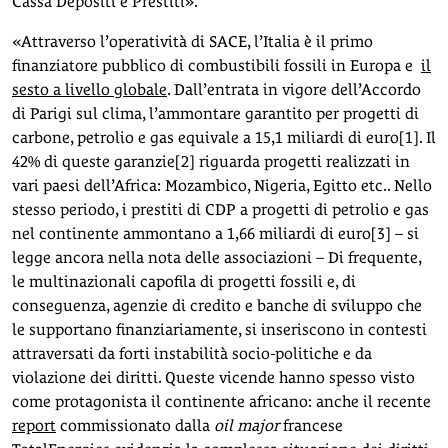
Cassa Depositi e Prestiti».
«Attraverso l’operatività di SACE, l’Italia è il primo
finanziatore pubblico di combustibili fossili in Europa e
il
sesto a livello globale
. Dall’entrata in vigore dell’Accordo
di Parigi sul clima, l’ammontare garantito per progetti di
carbone, petrolio e gas equivale a 15,1 miliardi di euro[1]. Il
42% di queste garanzie[2] riguarda progetti realizzati in
vari paesi dell’Africa: Mozambico, Nigeria, Egitto etc.. Nello
stesso periodo, i prestiti di CDP a progetti di petrolio e gas
nel continente ammontano a 1,66 miliardi di euro[3] – si
legge ancora nella nota delle associazioni – Di frequente,
le multinazionali capofila di progetti fossili e, di
conseguenza, agenzie di credito e banche di sviluppo che
le supportano finanziariamente, si inseriscono in contesti
attraversati da forti instabilità socio-politiche e da
violazione dei diritti. Queste vicende hanno spesso visto
come protagonista il continente africano: anche il recente
report
commissionato dalla
oil
major
francese