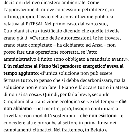
decisioni del neo dicastero ambientale. Come
l’approvazione di nuove concessioni petrolifere e, in
ultimo, proprio l’avvio della consultazione pubblica
relativa al PiTESAI. Nel primo caso, dal canto suo,
Cingolani si era giustificato dicendo che quelle trivelle
erano già lì. «C’erano delle autorizzazioni, le ho trovate,
erano state completate – ha dichiarato ad
Ansa
– non
posso fare una operazione scorretta, se l’atto
amministrativo è finito sono obbligato a mandarlo avanti».
E in relazione al Piano ‘del paradosso energetico’ aveva al
tempo aggiunto
: «l’unica soluzione non può essere
fermare tutto. Io penso che si debba decarbonizzare, ma la
soluzione non è non fare il Piano e bloccare tutto in attesa
di non si sa cosa». Quindi, per farla breve, secondo
Cingolani alla transizione ecologica serve del tempo –
che
non abbiamo
– nel mentre, però, bisogna continuare a
trivellare con modalità sostenibili –
che non esistono
– e
concedere altre proroghe al settore in prima linea nei
cambiamenti climatici. Nel frattempo, in Belgio e