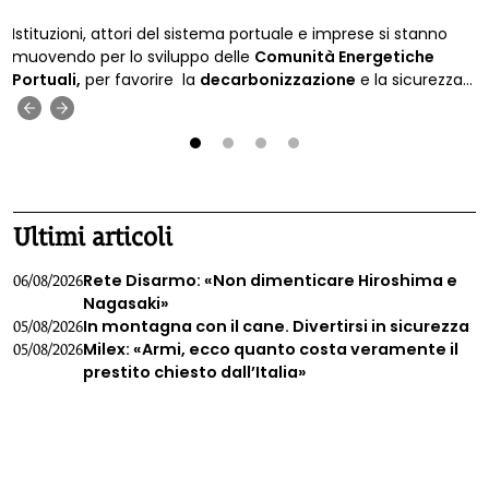
Istituzioni, attori del sistema portuale e imprese si stanno
muovendo per lo sviluppo delle
Comunità Energetiche
Portuali,
per favorire la
decarbonizzazione
e la sicurezza
energetica.
‹
›
1
2
3
4
Ultimi articoli
Rete Disarmo: «Non dimenticare Hiroshima e
06/08/2026
Nagasaki»
In montagna con il cane. Divertirsi in sicurezza
05/08/2026
Milex: «Armi, ecco quanto costa veramente il
05/08/2026
prestito chiesto dall’Italia»