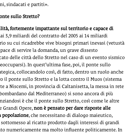
i, sindacati e partiti».
onte sullo Stretto?
ilità, fortemente impattante sul territorio e capace di
dai 3,9 miliardi del contratto del 2005 ai 14 miliardi
rio su cui ricadrebbe vive bisogni primari inevasi (vetustà
apace di servire la domanda, un grave dissesto
cato delle città dello Stretto nel caso di un evento sismico
reoccuparsi). In quest’ultima fase, poi, il ponte sullo
trategica, collocandolo così, di fatto, dentro un ruolo anche
o il ponte sullo Stretto e la lotta contro il Muos (sistema
 a Niscemi, in provincia di Caltanisetta, la messa in rete
e bombardano dal Mediterraneo) si sono ancora di più
nziandosi è che il ponte sullo Stretto, così come le altre
le Grandi Opere,
non è pensato per dare risposte alle
a popolazione
, che necessitano di dialogo maieutico,
 è sottomesso al ricatto prodotto dagli interessi di grandi
itato numericamente ma molto influente politicamente. In