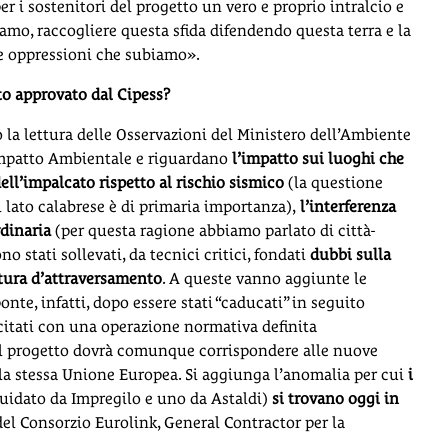
r i sostenitori del progetto un vero e proprio intralcio e
iamo, raccogliere questa sfida difendendo questa terra e la
le oppressioni che subiamo».
tto approvato dal Cipess?
o la lettura delle Osservazioni del Ministero dell’Ambiente
d’Impatto Ambientale e riguardano
l’impatto sui luoghi che
ell’impalcato rispetto al rischio sismico
(la questione
l lato calabrese è di primaria importanza),
l’interferenza
rdinaria
(per questa ragione abbiamo parlato di città-
no stati sollevati, da tecnici critici, fondati
dubbi sulla
ttura d’attraversamento
. A queste vanno aggiunte le
 ponte, infatti, dopo essere stati “caducati” in seguito
scitati con una operazione normativa definita
é il progetto dovrà comunque corrispondere alle nuove
la stessa Unione Europea. Si aggiunga l’anomalia per cui
i
uidato da Impregilo e uno da Astaldi)
si trovano oggi in
 del Consorzio Eurolink, General Contractor per la