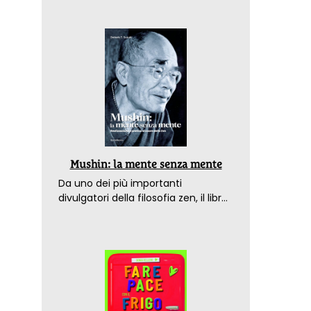
Mushin: la mente senza mente
Da uno dei più importanti
divulgatori della filosofia zen, il libro
che spiega come raggiungere il
benessere nel mondo moderno