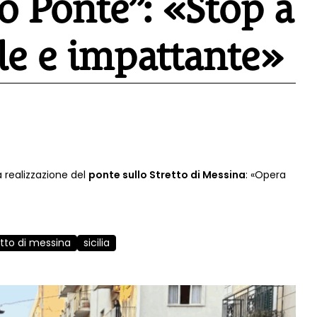
 Ponte”: «Stop a
le e impattante»
a realizzazione del
ponte sullo Stretto di Messina
: «Opera
etto di messina
sicilia