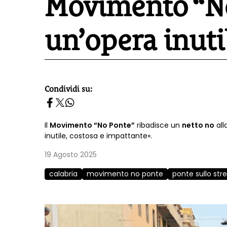
Movimento “No
un’opera inuti
Condividi su:
homepage h2
Il
Movimento “No Ponte”
ribadisce un
netto no
all
inutile, costosa e impattante».
19 Agosto 2025
calabria
movimento no ponte
ponte sullo str