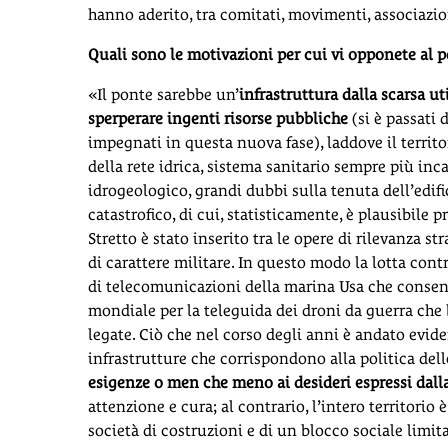
hanno aderito, tra comitati, movimenti, associazion
Quali sono le motivazioni per cui vi opponete al p
«Il ponte sarebbe un’
infrastruttura dalla scarsa ut
sperperare ingenti risorse pubbliche
(si è passati 
impegnati in questa nuova fase), laddove il territo
della rete idrica, sistema sanitario sempre più inc
idrogeologico, grandi dubbi sulla tenuta dell’edifi
catastrofico, di cui, statisticamente, è plausibile p
Stretto è stato inserito tra le opere di rilevanza s
di carattere militare. In questo modo la lotta contr
di telecomunicazioni della marina Usa che consente
mondiale per la teleguida dei droni da guerra ch
legate. Ciò che nel corso degli anni è andato evide
infrastrutture che corrispondono alla politica del
esigenze o men che meno ai desideri espressi dall
attenzione e cura; al contrario, l’intero territorio
società di costruzioni e di un blocco sociale lim