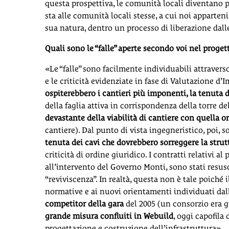
questa prospettiva, le comunità locali diventano pe
sta alle comunità locali stesse, a cui noi apparten
sua natura, dentro un processo di liberazione dal
Quali sono le “falle” aperte secondo voi nel proge
«Le “falle” sono facilmente individuabili attravers
e le criticità evidenziate in fase di Valutazione 
ospiterebbero i cantieri più imponenti, la tenuta d
della faglia attiva in corrispondenza della torre de
devastante della viabilità di cantiere con quella o
cantiere). Dal punto di vista ingegneristico, poi, so
tenuta dei cavi che dovrebbero sorreggere la stru
criticità di ordine giuridico. I contratti relativi al
all’intervento del Governo Monti, sono stati resu
“reviviscenza”. In realtà, questa non è tale poich
normative e ai nuovi orientamenti individuati dal
competitor della gara
del 2005 (un consorzio era g
grande misura confluiti in Webuild
, oggi capofila
progettazione e costruzione dell’infrastruttura».