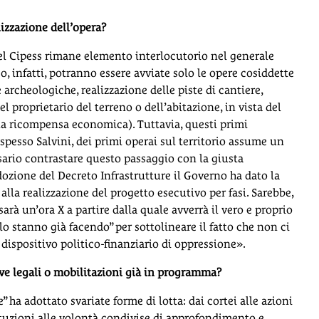
alizzazione dell’opera?
del Cipess rimane elemento interlocutorio nel generale
o, infatti, potranno essere avviate solo le opere cosiddette
e archeologiche, realizzazione delle piste di cantiere,
el proprietario del terreno o dell’abitazione, in vista del
na ricompensa economica). Tuttavia, questi primi
 spesso Salvini, dei primi operai sul territorio assume un
ario contrastare questo passaggio con la giusta
adozione del Decreto Infrastrutture il Governo ha dato la
alla realizzazione del progetto esecutivo per fasi. Sarebbe,
arà un’ora X a partire dalla quale avverrà il vero e proprio
lo stanno già facendo” per sottolineare il fatto che non ci
dispositivo politico-finanziario di oppressione».
ive legali o mobilitazioni già in programma?
 ha adottato svariate forme di lotta: dai cortei alle azioni
stituzioni alle volontà condivise di approfondimento e