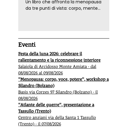
Un libro che affronta la menopausa
da tre punti di vista: corpo, mente
ed emozioni. Con ricette e
tecniche di consapevolezza, per il
benessere della donna
Eventi
Festa della luna 2026: celebrare il
rallentamento e la riconnessione interiore
Salaiola di Arcidosso Monte Amiata - dal
08/08/2026 al 09/08/2026
"Menopausa: corpo, voce, potere", workshop a
Silandro (Bolzano)
Basis via Corzes 97 Silandro (Bolzano) - il
08/08/2026
"Atlante delle guerre", presentazione a
Tassullo (Trento)
Centro anziani via della Santa 1 Tassullo
(Trento) - il 07/08/2026