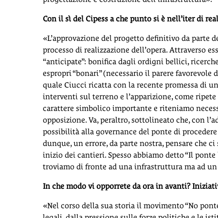
Con il sì del Cipess a che punto si è nell’iter di re
«L’approvazione del progetto definitivo da parte 
processo di realizzazione dell’opera. Attraverso ess
“anticipate”: bonifica dagli ordigni bellici, ricerch
espropri “bonari” (necessario il parere favorevole d
quale Ciucci ricatta con la recente promessa di u
interventi sul terreno e l’apparizione, come ripete
carattere simbolico importante e riteniamo necess
opposizione. Va, peraltro, sottolineato che, con l’
possibilità alla governance del ponte di procedere 
dunque, un errore, da parte nostra, pensare che ci s
inizio dei cantieri. Spesso abbiamo detto “Il ponte 
troviamo di fronte ad una infrastruttura ma ad un 
In che modo vi opporrete da ora in avanti? Iniziat
«Nel corso della sua storia il movimento “No ponte”
legali, dalla pressione sulle forze politiche e le i