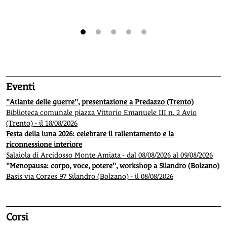
1
2
3
4
5
Eventi
"Atlante delle guerre", presentazione a Predazzo (Trento)
Biblioteca comunale piazza Vittorio Emanuele III n. 2 Avio
(Trento) - il 18/08/2026
Festa della luna 2026: celebrare il rallentamento e la
riconnessione interiore
Salaiola di Arcidosso Monte Amiata - dal 08/08/2026 al 09/08/2026
"Menopausa: corpo, voce, potere", workshop a Silandro (Bolzano)
Basis via Corzes 97 Silandro (Bolzano) - il 08/08/2026
Corsi