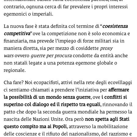
contrario, ognuna cerca di far prevalere i propri interessi
egemonici o imperiali.
La nuova fase è stata definita col termine di “
coesistenza
competitiva
” ove la competizione non è solo economica e
finanziaria, ma prevede l’impiego di forze militari sia in
maniera diretta, sia per mezzo di cosiddette
proxy
wars
ovvero
guerre per procura
condotte da entità anche
non statali legate a una potenza egemone globale o
regionale.
Cha fare? Noi ecopacifisti, attivi nella rete degli ecovillaggi
ci sentiamo chiamati a prendere l’iniziativa per
affermare
la possibilità di un mondo senza guerre
, ove
i conflitti si
superino col dialogo ed il rispetto tra eguali
, rinnovando il
patto che dopo la seconda guerra mondiale ha permesso la
nascita delle Nazioni Unite. Ora però
non spetta agli Stati
questo compito ma ai Popoli
, attraverso la mobilitazione
delle coscienze e il rifiuto del nazionalismo, del razzismo e