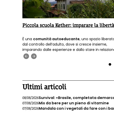
Piccola scuola Kether: imparare la libert
È una
comunità autoeducante
, uno spazio liberat
’Onu.
dal controllo dell’adulto, dove si cresce insieme,
aperto
imparando dalle esperienze e dallo stare in relazion
È la Piccola
scuola libertaria Kether
, tra le colline d
‹
›
Verona
.
1
Ultimi articoli
Survival: «Brasile, completata demarc
08/08/2026
Mix da bere per un pieno di vitamine
07/08/2026
Mandala con i vegetali da fare con i b
07/08/2026