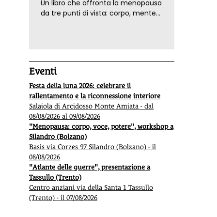
Un libro che affronta la menopausa
da tre punti di vista: corpo, mente
ed emozioni. Con ricette e
tecniche di consapevolezza, per il
benessere della donna
Eventi
Festa della luna 2026: celebrare il
rallentamento e la riconnessione interiore
Salaiola di Arcidosso Monte Amiata - dal
08/08/2026 al 09/08/2026
"Menopausa: corpo, voce, potere", workshop a
Silandro (Bolzano)
Basis via Corzes 97 Silandro (Bolzano) - il
08/08/2026
"Atlante delle guerre", presentazione a
Tassullo (Trento)
Centro anziani via della Santa 1 Tassullo
(Trento) - il 07/08/2026