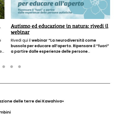
à
Autismo ed educazione in natura: rivedi il
webinar
o
Rivedi qui il
webinar
“La neurodiversità come
bussola per educare all’aperto. Ripensare il “fuori”
e.
a partire dalle esperienze delle persone
i
autistiche”
con
Stefania Donzelli.
2
3
4
azione delle terre dei Kawahiva»
ambini