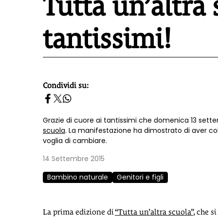
Tutta un’altra
tantissimi!
Condividi su:
homepage h2
Grazie di cuore ai tantissimi che domenica 13 set
scuola
. La manifestazione ha dimostrato di aver col
voglia di cambiare.
14 Settembre 2015
Bambino naturale
Genitori e figli
La prima edizione di
“Tutta un’altra scuola”
, che s