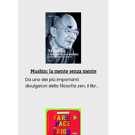
Mushin: la mente senza mente
Da uno dei più importanti
divulgatori della filosofia zen, il libro
che spiega come raggiungere il
benessere nel mondo moderno