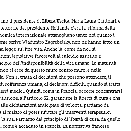
gano il presidente di
Libera Uscita
, Maria Laura Cattinari, e
ettorale del presidente Hollande c’era la riforma della
economica internazionale attanagliano tanto noi quanto i
, come scrive Wladimiro Zagrebelsky, non ne hanno fatto un
a legge sul fine vita. Anche là, come da noi, si
ni legislative favorevoli al suicidio assistito e
incipio dell’indisponibilità della vita umana. La maturità
 non si esce da questo muro contro muro, e nella
. Non si tratta di decisioni che possono attendere, il
 sofferenza umana, di decisioni difficili, quando si tratta
 stessi medici. Quindi, come in Francia, occorre concentrarsi
ituzione, all’articolo 32, garantisce la libertà di cura e che
lle dichiarazioni anticipate di volontà, partiamo da
l malato di poter rifiutare gli interventi terapeutici
a sua. Partiamo dal principio di libertà di cura, da quello
ui, come è accaduto in Francia. La normativa francese