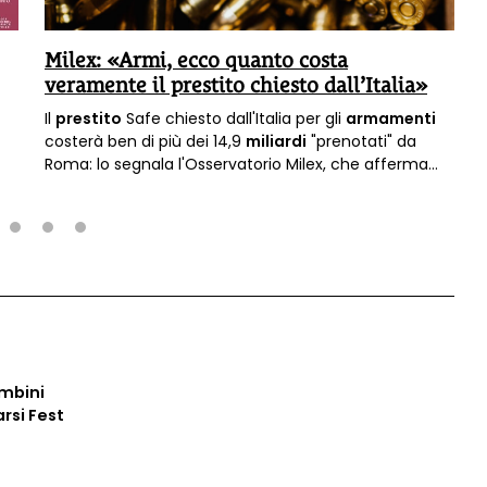
Milex: «Armi, ecco quanto costa
veramente il prestito chiesto dall’Italia»
Il
prestito
Safe chiesto dall'Italia per gli
armamenti
costerà ben di più dei 14,9
miliardi
"prenotati" da
Roma: lo segnala l'Osservatorio Milex, che afferma
che
il conto finale sarà più del doppio
.
2
3
4
ambini
arsi Fest