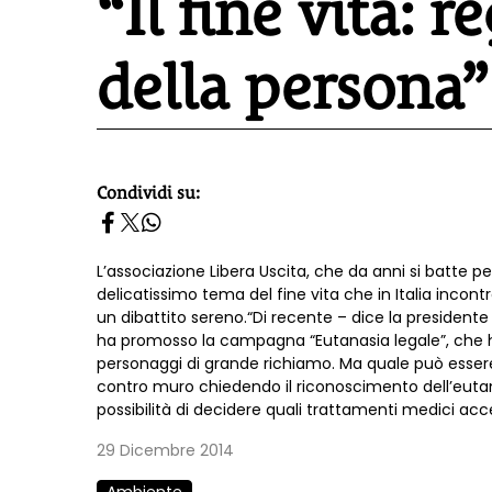
“Il fine vita: r
della persona”
Condividi su:
homepage h2
L’associazione Libera Uscita, che da anni si batte p
delicatissimo tema del fine vita che in Italia incon
un dibattito sereno.“Di recente – dice la presidente
ha promosso la campagna “Eutanasia legale”, che h
personaggi di grande richiamo. Ma quale può essere il
contro muro chiedendo il riconoscimento dell’eutan
possibilità di decidere quali trattamenti medici acce
29 Dicembre 2014