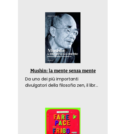
Mushin: la mente senza mente
Da uno dei più importanti
divulgatori della filosofia zen, il libro
che spiega come raggiungere il
benessere nel mondo moderno