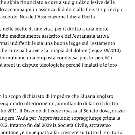
e che abbia rinunciato a cure a suo giudizio lesive della
o accompagni in assenza di dolore alla fine. Un principio
accordo. Noi dell’Associazione Libera Uscita
lle scelte di fine vita, per il diritto a una morte
cidio medicalmente assistito e dell’eutanasia attiva
rmai indifferibile sia una buona legge sul Testamento
le cure palliative e la terapia del dolore (legge 38/2010)
 formuliamo una proposta condivisa, presto, perché il
 areni in dispute ideologiche perché i malati e le loro
on lo scopo dichiarato di impedire che Eluana Englaro
peggiorarlo ulteriormente, annullando di fatto il diritto
io 2011. Il Disegno di Legge ripassa al Senato dove, grazie
iungere l’Aula per l’approvazione; sopraggiunge prima la
12. Intanto fin dal 2009 la Società Civile, attraverso
ontanei, è impegnata a far crescere su tutto il territorio