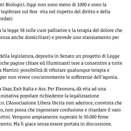
ti Biologici. Oggi non sono meno di 1000 e sono la
egiferare sul fine vita nel rispetto del diritto e della
ordati:
a legge 38 sulle cure palliative e la terapia del dolore che
istenza anche domiciliare) e prevede uno stanziamento per
della legislatura, deposita in Senato un progetto di Legge
Poche pagine chiare ed illuminanti tese a consentire a tutte
a Martini: possibilità di rifiutare qualunque terapia e
e per non vivere coscientemente le sofferenze dell’agonia.
Uaar, Exit-Italia e Ass. Per Eleonora, dà vita ad una
iniziativa popolare richiedente la legalizzazione
o. L’Associazione Libera Uscita non aderisce, convinta che
o, non possa che ingenerare confusione e ritardare il varo
rtini. Vengono ampiamente superate le 50.000 firme
mento. Ma lì giace senza essere portata in discussione.