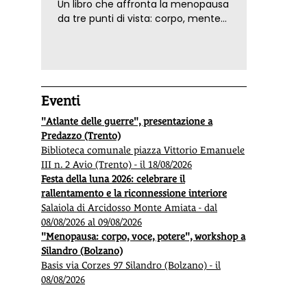
Un libro che affronta la menopausa
da tre punti di vista: corpo, mente
ed emozioni. Con ricette e
tecniche di consapevolezza, per il
benessere della donna
Eventi
"Atlante delle guerre", presentazione a
Predazzo (Trento)
Biblioteca comunale piazza Vittorio Emanuele
III n. 2 Avio (Trento) - il 18/08/2026
Festa della luna 2026: celebrare il
rallentamento e la riconnessione interiore
Salaiola di Arcidosso Monte Amiata - dal
08/08/2026 al 09/08/2026
"Menopausa: corpo, voce, potere", workshop a
Silandro (Bolzano)
Basis via Corzes 97 Silandro (Bolzano) - il
08/08/2026