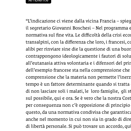
Ambiente
“L’indicazione ci viene dalla vicina Francia – spie
il segretario Giovanni Boschesi – Nel programma el
normativa sul fine vita. Le difficoltà della crisi 
transalpini, con la differenza che loro, i francesi
alibi per rinviare sine die la questione di una buon
contrappongono ideologicamente i fautori di soluzio
all’eutanasia attiva volontaria e i difensori del pr
dell’esempio francese sta nella comprensione che
comprensione che la materia non permette l’inerzia
tempo è un fattore determinante quando si tratta di
di non lasciare soli i malati, le loro famiglie, gli
sul possibile, qui e ora. Se è vero che la nostra Cost
per conseguenza non c’è opposizione di principio a
questo, da una normativa condivisa che garantisca a
anche nel momento in cui non sia in grado di dire l
di libertà personale. Si può trovare un accordo, q