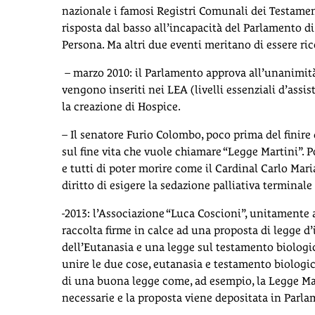
nazionale i famosi Registri Comunali dei Testamen
risposta dal basso all’incapacità del Parlamento di l
Persona. Ma altri due eventi meritano di essere ric
– marzo 2010: il Parlamento approva all’unanimità l
vengono inseriti nei LEA (livelli essenziali d’ass
la creazione di Hospice.
– Il senatore Furio Colombo, poco prima del finire 
sul fine vita che vuole chiamare “Legge Martini”. 
e tutti di poter morire come il Cardinal Carlo Mari
diritto di esigere la sedazione palliativa terminal
-2013: l’Associazione “Luca Coscioni”, unitamente a 
raccolta firme in calce ad una proposta di legge d’
dell’Eutanasia e una legge sul testamento biologic
unire le due cose, eutanasia e testamento biologic
di una buona legge come, ad esempio, la Legge Ma
necessarie e la proposta viene depositata in Parla