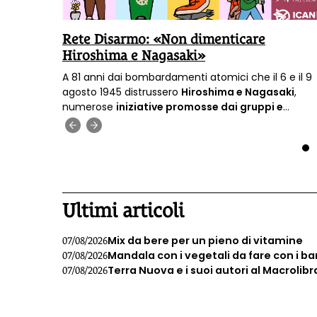
logica,
Rete Disarmo: «Non dimenticare
Hiroshima e Nagasaki»
sono una
A 81 anni dai bombardamenti atomici che il 6 e il 9
sociale,
agosto 1945 distrussero
Hiroshima e Nagasaki
,
numerose
iniziative promosse dai gruppi e
associazioni attraversano l’Italia.
‹
›
1
Ultimi articoli
Mix da bere per un pieno di vitamine
07/08/2026
Mandala con i vegetali da fare con i b
07/08/2026
Terra Nuova e i suoi autori al Macrolibr
07/08/2026