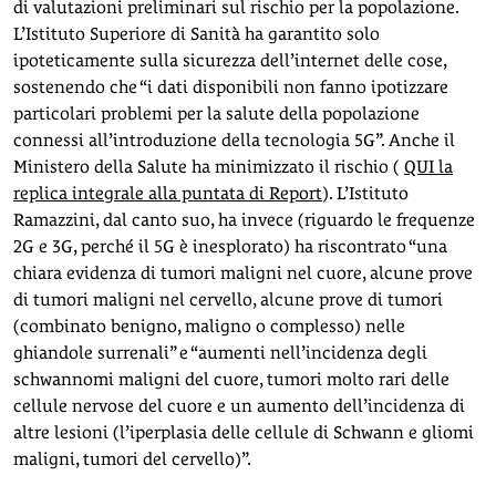
di valutazioni preliminari sul rischio per la popolazione.
L’Istituto Superiore di Sanità ha garantito solo
ipoteticamente sulla sicurezza dell’internet delle cose,
sostenendo che “i dati disponibili non fanno ipotizzare
particolari problemi per la salute della popolazione
connessi all’introduzione della tecnologia 5G”. Anche il
Ministero della Salute ha minimizzato il rischio (
QUI la
replica integrale alla puntata di Report
). L’Istituto
Ramazzini, dal canto suo, ha invece (riguardo le frequenze
2G e 3G, perché il 5G è inesplorato) ha riscontrato “una
chiara evidenza di tumori maligni nel cuore, alcune prove
di tumori maligni nel cervello, alcune prove di tumori
(combinato benigno, maligno o complesso) nelle
ghiandole surrenali” e “aumenti nell’incidenza degli
schwannomi maligni del cuore, tumori molto rari delle
cellule nervose del cuore e un aumento dell’incidenza di
altre lesioni (l’iperplasia delle cellule di Schwann e gliomi
maligni, tumori del cervello)”.