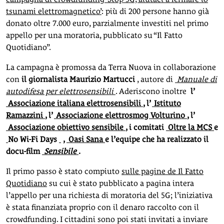
tsunami elettromagnetico’
: più di 200 persone hanno già
donato oltre 7.000 euro, parzialmente investiti nel primo
appello per una moratoria, pubblicato su “Il Fatto
Quotidiano”.
La campagna è promossa da Terra Nuova in collaborazione
con
il giornalista Maurizio Martucci
, autore di
Manuale di
autodifesa per elettrosensibili
. Aderiscono inoltre
l’
Associazione italiana elettrosensibili
, l’
Istituto
Ramazzini
, l’
Associazione elettrosmog Volturino
, l’
Associazione obiettivo sensibile
, i comitati
Oltre la MCS
e
No Wi-Fi Days
,
Oasi Sana
e l’equipe che ha realizzato il
docu-film
Sensibile
.
Il primo passo è stato compiuto
sulle pagine de Il Fatto
Quotidiano
su cui è stato pubblicato a pagina intera
l’appello per una richiesta di moratoria del 5G; l’iniziativa
è stata finanziata proprio con il denaro raccolto con il
crowdfunding. I cittadini sono poi stati invitati a inviare