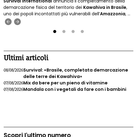
Survival International
annuncia il completamento della
demarcazione fisica del territorio dei
Kawahiva in Brasile
,
uno dei popoli incontattati più vulnerabili dell’
Amazzonia
, a
27 anni dal riconoscimento ufficiale della loro presenza da
‹
›
parte delle autorità.
1
2
3
4
Ultimi articoli
Survival: «Brasile, completata demarcazione
08/08/2026
delle terre dei Kawahiva»
Mix da bere per un pieno di vitamine
07/08/2026
Mandala con i vegetali da fare con i bambini
07/08/2026
Scopri l'ultimo numero