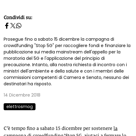
homepage h2
Condividi su:
Prosegue fino a sabato 15 dicembre la campagna di
crowdfunding "Stop 5G" per raccogliere fondi e finanziare la
pubblicazione sui media mainstream dell'appello per la
moratoria del 5G e l'applicazione del principio di
precauzione. Intanto, alla nostra richiesta di incontro con i
ministri dell'ambiente e della salute e con i membri delle
commissioni competenti di Camera e Senato, nessuno dei
destinatari ha risposto.
14 Dicembre 2018
elettrosmog
C’è tempo fino a sabato 15 dicembre per sostenere
la
campagna di crowdfunding ‘Stop 5G, aiutaci a fermare lo