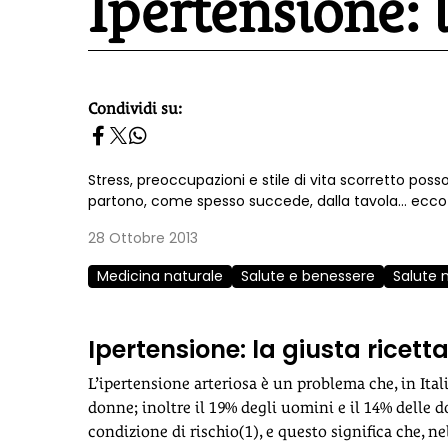
Ipertensione: l
Condividi su:
homepage h2
Stress, preoccupazioni e stile di vita scorretto poss
partono, come spesso succede, dalla tavola... ecco l
28 Ottobre 2013
Medicina naturale
Salute e benessere
Salute 
Ipertensione: la giusta ricett
L’ipertensione arteriosa è un problema che, in Ital
donne; inoltre il 19% degli uomini e il 14% delle
condizione di rischio(1), e questo significa che, n