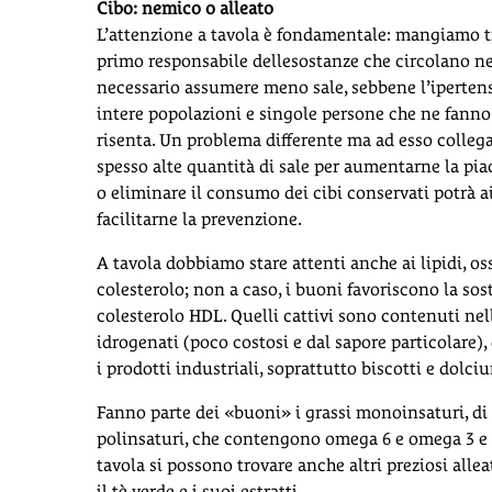
Cibo: nemico o alleato
L’attenzione a tavola è fondamentale: mangiamo tr
primo responsabile dellesostanze che circolano n
necessario assumere meno sale, sebbene l’ipertensi
intere popolazioni e singole persone che ne fanno
risenta. Un problema differente ma ad esso collega
spesso alte quantità di sale per aumentarne la piac
o eliminare il consumo dei cibi conservati potrà a
facilitarne la prevenzione.
A tavola dobbiamo stare attenti anche ai lipidi, ossi
colesterolo; non a caso, i buoni favoriscono la so
colesterolo HDL. Quelli cattivi sono contenuti nelle
idrogenati (poco costosi e dal sapore particolare),
i prodotti industriali, soprattutto biscotti e dolci
Fanno parte dei «buoni» i grassi monoinsaturi, di cu
polinsaturi, che contengono omega 6 e omega 3 e si
tavola si possono trovare anche altri preziosi allea
il tè verde e i suoi estratti.