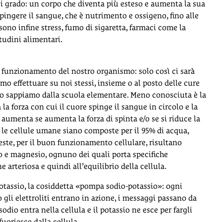
iasi grado: un corpo che diventa più esteso e aumenta la sua
spingere il sangue, che è nutrimento e ossigeno, fino alle
i sono infine stress, fumo di sigaretta, farmaci come la
tudini alimentari.
funzionamento del nostro organismo: solo così ci sarà
amo effettuare su noi stessi, insieme o al posto delle cure
lo sappiamo dalla scuola elementare. Meno conosciuta è la
la forza con cui il cuore spinge il sangue in circolo e la
 aumenta se aumenta la forza di spinta e/o se si riduce la
e le cellule umane siano composte per il 95% di acqua,
este, per il buon funzionamento cellulare, risultano
cio e magnesio, ognuno dei quali porta specifiche
 arteriosa e quindi all’equilibrio della cellula.
otassio, la cosiddetta «pompa sodio-potassio»: ogni
 gli elettroliti entrano in azione, i messaggi passano da
sodio entra nella cellula e il potassio ne esce per fargli
fuoriesce dalla cellula