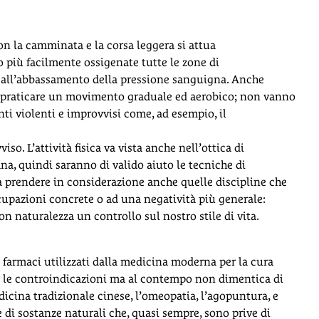
Con la camminata e la corsa leggera si attua
più facilmente ossigenate tutte le zone di
e all’abbassamento della pressione sanguigna. Anche
 è praticare un movimento graduale ed aerobico; non vanno
ti violenti e improvvisi come, ad esempio, il
so. L’attività fisica va vista anche nell’ottica di
ana, quindi saranno di valido aiuto le tecniche di
 prendere in considerazione anche quelle discipline che
cupazioni concrete o ad una negatività più generale:
con naturalezza un controllo sul nostro stile di vita.
i farmaci utilizzati dalla medicina moderna per la cura
i e le controindicazioni ma al contempo non dimentica di
dicina tradizionale cinese, l’omeopatia, l’agopuntura, e
e di sostanze naturali che, quasi sempre, sono prive di