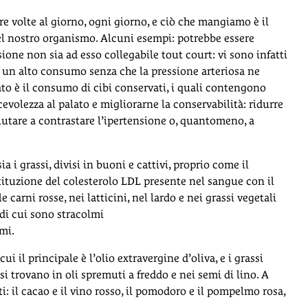
e volte al giorno, ogni giorno, e ciò che mangiamo è il
el nostro organismo. Alcuni esempi: potrebbe essere
one non sia ad esso collegabile tout court: vi sono infatti
 un alto consumo senza che la pressione arteriosa ne
to è il consumo di cibi conservati, i quali contengono
evolezza al palato e migliorarne la conservabilità: ridurre
iutare a contrastare l’ipertensione o, quantomeno, a
a i grassi, divisi in buoni e cattivi, proprio come il
stituzione del colesterolo LDL presente nel sangue con il
 carni rosse, nei latticini, nel lardo e nei grassi vegetali
 di cui sono stracolmi
umi.
i il principale è l’olio extravergine d’oliva, e i grassi
 trovano in oli spremuti a freddo e nei semi di lino. A
ti: il cacao e il vino rosso, il pomodoro e il pompelmo rosa,