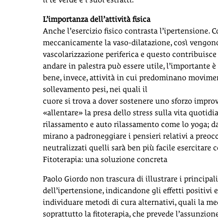
L’importanza dell’attività fisica
Anche l’esercizio fisico contrasta l’ipertensione. 
meccanicamente la vaso-dilatazione, così vengono 
vascolarizzazione periferica e questo contribuisc
andare in palestra può essere utile, l’importante
bene, invece, attività in cui predominano movimen
sollevamento pesi, nei quali il
cuore si trova a dover sostenere uno sforzo improvvi
«allentare» la presa dello stress sulla vita quotidi
rilassamento e auto rilassamento come lo yoga; da
mirano a padroneggiare i pensieri relativi a preoc
neutralizzati quelli sarà ben più facile esercitare 
Fitoterapia: una soluzione concreta
Paolo Giordo non trascura di illustrare i principal
dell’ipertensione, indicandone gli effetti positiv
individuare metodi di cura alternativi, quali la me
soprattutto la fitoterapia, che prevede l’assunzion