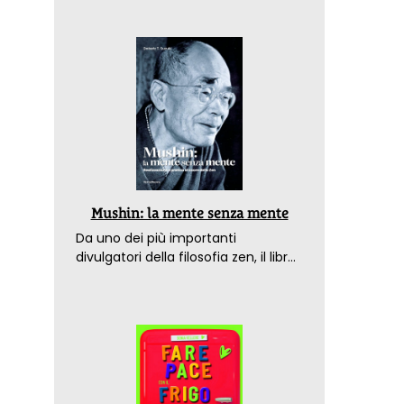
Mushin: la mente senza mente
Da uno dei più importanti
divulgatori della filosofia zen, il libro
che spiega come raggiungere il
benessere nel mondo moderno