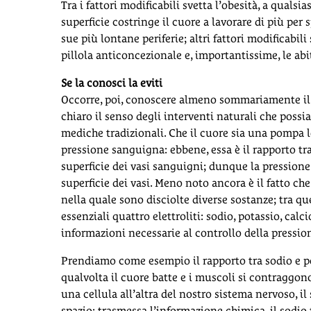
Tra i fattori modificabili svetta l’obesità, a quals
superficie costringe il cuore a lavorare di più per 
sue più lontane periferie; altri fattori modificabil
pillola anticoncezionale e, importantissime, le abi
Se la conosci la eviti
Occorre, poi, conoscere almeno sommariamente il 
chiaro il senso degli interventi naturali che possi
mediche tradizionali. Che il cuore sia una pompa 
pressione sanguigna: ebbene, essa è il rapporto tra 
superficie dei vasi sanguigni; dunque la pressione
superficie dei vasi. Meno noto ancora è il fatto ch
nella quale sono disciolte diverse sostanze; tra qu
essenziali quattro elettroliti: sodio, potassio, cal
informazioni necessarie al controllo della pressione
Prendiamo come esempio il rapporto tra sodio e p
qualvolta il cuore batte e i muscoli si contraggono
una cellula all’altra del nostro sistema nervoso, il 
spazio; trasmessa l’informazione chimica, il sodio 