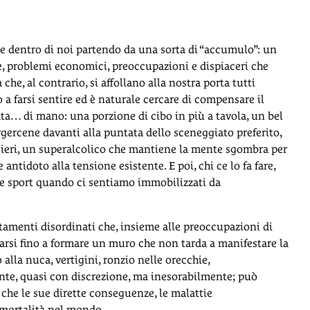
te dentro di noi partendo da una sorta di “accumulo”: un
le, problemi economici, preoccupazioni e dispiaceri che
che, al contrario, si affollano alla nostra porta tutti
o a farsi sentire ed è naturale cercare di compensare il
ta… di mano: una porzione di cibo in più a tavola, un bel
ercene davanti alla puntata dello sceneggiato preferito,
sieri, un superalcolico che mantiene la mente sgombra per
antidoto alla tensione esistente. E poi, chi ce lo fa fare,
re sport quando ci sentiamo immobilizzati da
menti disordinati che, insieme alle preoccupazioni di
icarsi fino a formare un muro che non tarda a manifestare la
alla nuca, vertigini, ronzio nelle orecchie,
nte, quasi con discrezione, ma inesorabilmente; può
, che le sue dirette conseguenze, le malattie
 mortalità nel mondo.