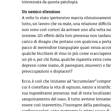
interessata da questa patologia.
Un nemico silenzioso
A volte lo stato ipertensivo marcia silenziosamen
lutto, un lavoro che va male, una relazione diffici
non sono così cortesi da arrivare uno alla volta ma 
insieme. Gli effetti della loro presenza non tardan
carico di disagio che portano con qualcosa a porta
pacco di merendine trangugiate quasi senza accorg
qualche bicchiere di vino in più come scacciapen
un pò e, per chi fuma, qualche sigaretta extra come 
depressi come siamo, di passegiare, muoverci e fa
preoccupazioni e dispiaceri?
Ecco, è così che iniziamo ad
“accumulare”
comporta
cui è costellata la vita di ognuno, vanno a stratif
sua ingombrante presenza: mal di testa localizzato 
sanguinamento del naso. Il tutto avviene lentame
essere così inavvertito, l’insorgere della patologia
cardiovascolari, sono purtroppo la prima causa di