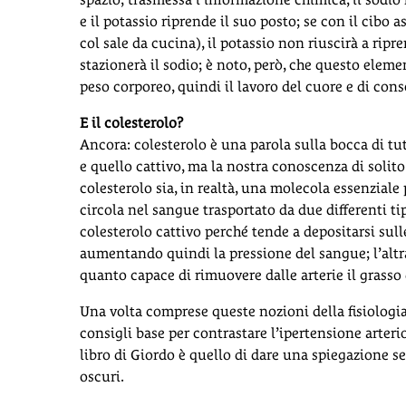
e il potassio riprende il suo posto; se con il cib
col sale da cucina), il potassio non riuscirà a ripr
stazionerà il sodio; è noto, però, che questo eleme
peso corporeo, quindi il lavoro del cuore e di co
E il colesterolo?
Ancora: colesterolo è una parola sulla bocca di t
e quello cattivo, ma la nostra conoscenza di solito
colesterolo sia, in realtà, una molecola essenziale
circola nel sangue trasportato da due differenti ti
colesterolo cattivo perché tende a depositarsi sulle
aumentando quindi la pressione del sangue; l’altra
quanto capace di rimuovere dalle arterie il grasso
Una volta comprese queste nozioni della fisiologia
consigli base per contrastare l’ipertensione arterios
libro di Giordo è quello di dare una spiegazione 
oscuri.