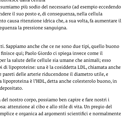
o assumiamo più sodio del necessario (ad esempio eccedendo
endere il suo posto e, di conseguenza, nella cellula
nto causa ritenzione idrica che, a sua volta, fa aumentare il
nseguenza la pressione sanguigna.
utti. Sappiamo anche che ce ne sono due tipi, quello buono
 finisce qui; Paolo Giordo ci spiega invece come il
 per la salute delle cellule sia umane che animali; esso
pi di lipoproteine: una è la cosiddetta LDL, chiamata anche
 pareti delle arterie riducendone il diametro utile, e
 lipoproteina è l’HDL, detta anche colesterolo buono, in
 depositato.
 del nostro corpo, possiamo ben capire e fare nostri i
a: attenzione al cibo e allo stile di vita. Un pregio del
semplice e organica ad argomenti scientifici e normalmente