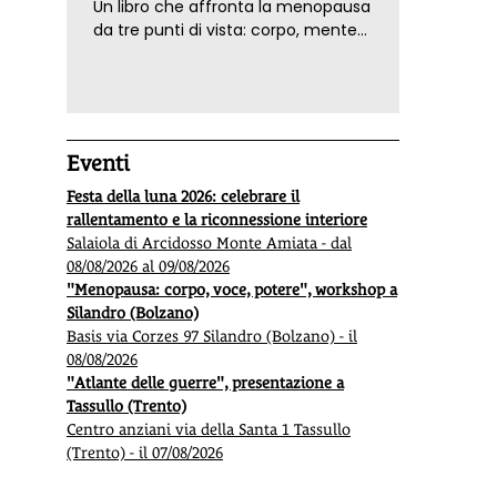
Un libro che affronta la menopausa
da tre punti di vista: corpo, mente
ed emozioni. Con ricette e
tecniche di consapevolezza, per il
benessere della donna
Eventi
Festa della luna 2026: celebrare il
rallentamento e la riconnessione interiore
Salaiola di Arcidosso Monte Amiata - dal
08/08/2026 al 09/08/2026
"Menopausa: corpo, voce, potere", workshop a
Silandro (Bolzano)
Basis via Corzes 97 Silandro (Bolzano) - il
08/08/2026
"Atlante delle guerre", presentazione a
Tassullo (Trento)
Centro anziani via della Santa 1 Tassullo
(Trento) - il 07/08/2026