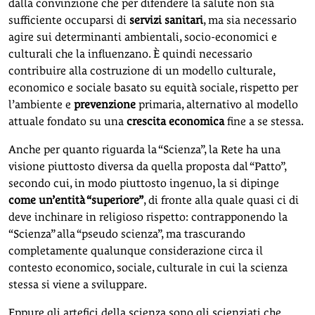
dalla convinzione che per difendere la salute non sia
sufficiente occuparsi di
servizi sanitari
, ma sia necessario
agire sui determinanti ambientali, socio-economici e
culturali che la influenzano. È quindi necessario
contribuire alla costruzione di un modello culturale,
economico e sociale basato su equità sociale, rispetto per
l’ambiente e
prevenzione
primaria, alternativo al modello
attuale fondato su una
crescita economica
fine a se stessa.
Anche per quanto riguarda la “Scienza”, la Rete ha una
visione piuttosto diversa da quella proposta dal “Patto”,
secondo cui, in modo piuttosto ingenuo, la si dipinge
come un’entità “superiore”
, di fronte alla quale quasi ci di
deve inchinare in religioso rispetto: contrapponendo la
“Scienza” alla “pseudo scienza”, ma trascurando
completamente qualunque considerazione circa il
contesto economico, sociale, culturale in cui la scienza
stessa si viene a sviluppare.
Eppure gli artefici della scienza sono gli scienziati che