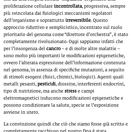
proliferazione cellulare
incontrollata
, progressiva, sempre
più svincolata dai fisiologici meccanismi regolatori
dell’organismo e soprattutto
irreversibile
. Questo
approccio riduttivo e semplicistico, incentrato sul ruolo
prioritario del genoma come “direttore d’orchestra” , è stato
completamente rivoluzionato. Oggi sappiamo infatti che
per l’insorgenza del
cancro
– e di molte altre malattie –
sono molto più importanti le modificazioni epigenetiche,
ovvero l’alterata espressione dell’informazione contenuta
nel genoma, in assenza di specifiche mutazioni, a seguito
di stimoli esogeni (fisici, chimici, biologici). Agenti quali
metalli pesanti,
pesticidi
, diossine, interferenti endocrini,
tipo di nutrizione, ma anche
stress
e campi
elettromagnetici inducono modificazioni epigenetiche e
possono condizionare la salute, specie se l’esposizione
avviene in utero.
La convinzione quindi che ciò che siamo fosse già scritto e
completamente racchiuso nel nostro Dna è stata