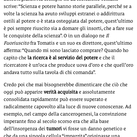
scrive: “Scienza e potere hanno storie parallele, perché se a
volte la scienza ha avuto sviluppi estranei o addirittura
ostili al potere o è stata osteggiata dal potere, quest’ultimo
è poi sempre riuscito sia a domare gli insorti, che a fare sue
le conquiste della scienza”. O in un dialogo ne
Il
Fuoriuscito
fra Tomatis e un suo ex direttore, quest’ultimo
afferma: “Quando mi sono lasciato comprare? Quando ho
capito che
la ricerca è al servizio del potere
e che il
ricercatore è un’oca che produce uova d’oro e che quell’oro
andava tutto sulla tavola di chi comanda”.
Credo poi che mai bisognerebbe dimenticare che ciò che
oggi può apparire
verità acquisita
e assolutamente
consolidata rapidamente può essere superato e
radicalmente capovolto alla luce di nuove conoscenze. Ad
esempio, nel campo della cancerogenesi, la convinzione
imperante fino al secolo scorso era che alla base
dell’insorgenza dei
tumori
vi fosse un danno genetico e
che da una singola cellula “impazzita” originasse una