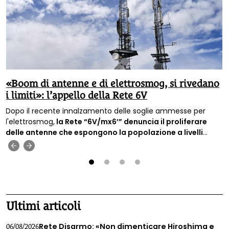
«Boom di antenne e di elettrosmog, si rivedano
i limiti»: l’appello della Rete 6V
Dopo il recente innalzamento delle soglie ammesse per
l'elettrosmog,
la Rete “6V/mx6’” denuncia il proliferare
delle antenne che espongono la popolazione a livelli
sempre più alti di inquinamento elettromagnetico e
‹
›
chiede il ripristino di limiti di legge più bassi.
1
2
3
4
Ultimi articoli
Rete Disarmo: «Non dimenticare Hiroshima e
06/08/2026