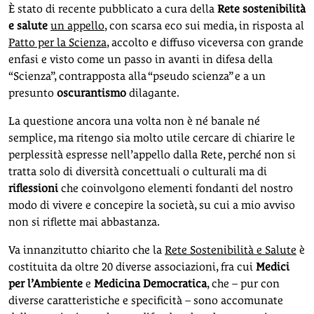
È stato di recente pubblicato a cura della
Rete sostenibilità
e salute
un appello
, con scarsa eco sui media, in risposta al
Patto per la Scienza
, accolto e diffuso viceversa con grande
enfasi e visto come un passo in avanti in difesa della
“Scienza”, contrapposta alla “pseudo scienza” e a un
presunto
oscurantismo
dilagante.
La questione ancora una volta non è né banale né
semplice, ma ritengo sia molto utile cercare di chiarire le
perplessità espresse nell’appello dalla Rete, perché non si
tratta solo di diversità concettuali o culturali ma di
riflessioni
che coinvolgono elementi fondanti del nostro
modo di vivere e concepire la società, su cui a mio avviso
non si riflette mai abbastanza.
Va innanzitutto chiarito che la
Rete Sostenibilità e Salute
è
costituita da oltre 20 diverse associazioni, fra cui
Medici
per l’Ambiente
e
Medicina Democratica
, che – pur con
diverse caratteristiche e specificità – sono accomunate