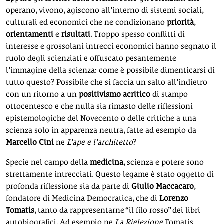
operano, vivono, agiscono all’interno di sistemi sociali,
culturali ed economici che ne condizionano
priorità
,
orientamenti
e
risultati
. Troppo spesso conflitti di
interesse e grossolani intrecci economici hanno segnato il
ruolo degli scienziati e offuscato pesantemente
l’immagine della scienza: come è possibile dimenticarsi di
tutto questo? Possibile che si faccia un salto all’indietro
con un ritorno a un
positivismo acritico
di stampo
ottocentesco e che nulla sia rimasto delle riflessioni
epistemologiche del Novecento o delle critiche a una
scienza solo in apparenza neutra, fatte ad esempio da
Marcello Cini
ne
L’ape e l’architetto
?
Specie nel campo della
medicina
, scienza e potere sono
strettamente intrecciati. Questo legame è stato oggetto di
profonda riflessione sia da parte di
Giulio Maccacaro
,
fondatore di Medicina Democratica, che di
Lorenzo
Tomatis
, tanto da rappresentarne “il filo rosso” dei libri
autobiografici. Ad esempio ne
La Rielezione
Tomatis