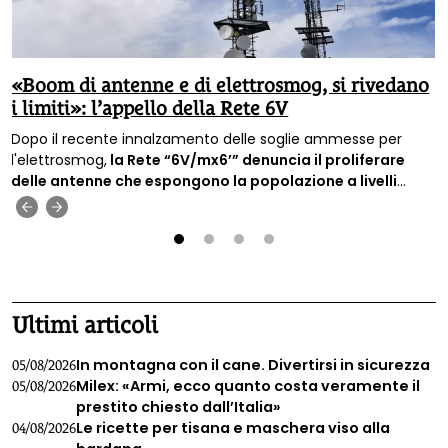
«Boom di antenne e di elettrosmog, si rivedano
i limiti»: l’appello della Rete 6V
Dopo il recente innalzamento delle soglie ammesse per
l'elettrosmog,
la Rete “6V/mx6’” denuncia il proliferare
delle antenne che espongono la popolazione a livelli
sempre più alti di inquinamento elettromagnetico e
‹
›
chiede il ripristino di limiti di legge più bassi.
1
2
3
4
Ultimi articoli
In montagna con il cane. Divertirsi in sicurezza
05/08/2026
Milex: «Armi, ecco quanto costa veramente il
05/08/2026
prestito chiesto dall’Italia»
Le ricette per tisana e maschera viso alla
04/08/2026