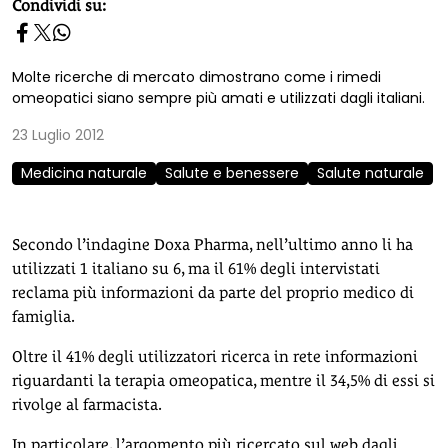
homepage h2
Condividi su:
Molte ricerche di mercato dimostrano come i rimedi
omeopatici siano sempre più amati e utilizzati dagli italiani.
23 Luglio 2012
Medicina naturale
Salute e benessere
Salute naturale
Secondo l’indagine Doxa Pharma, nell’ultimo anno li ha
utilizzati 1 italiano su 6, ma il 61% degli intervistati
reclama più informazioni da parte del proprio medico di
famiglia.
Oltre il 41% degli utilizzatori ricerca in rete informazioni
riguardanti la terapia omeopatica, mentre il 34,5% di essi si
rivolge al farmacista.
In particolare, l’argomento più ricercato sul web dagli