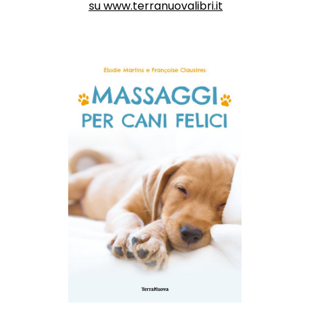
su
www.terranuovalibri.it