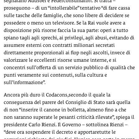
segnalano Adusbef e Federconsumatori. Si tratta –
proseguono – di un “intollerabile” tentativo “di fare cassa
sulle tasche delle famiglie, che sono libere di decidere se
possedere o meno un televisore. Se la Rai vuole avere a
disposizione più risorse faccia la sua parte: operi a tutto
spiano tagli agli sprechi, ai privilegi, agli abusi, evitando di
assumere esterni con contratti milionari secretati
direttamente proporzionali ai flop negli ascolti, invece di
valorizzare le eccellenti risorse umane interne, e si
concentri sull’offerta di un servizio pubblico di qualità che
punti veramente sui contenuti, sulla cultura e
sull’informazione”.
Ancora più duro il Codacons,secondo il quale la
conseguenza del parere del Consiglio di Stato sarà quella
di non “inserire il canone in bolletta, almeno fino a che
non saranno superate le pesanti criticità rilevate”, spiega il
presidente Carlo Rienzi. Il Governo – sottolinea Rienzi –
“deve ora sospendere il decreto e apportaretutte le