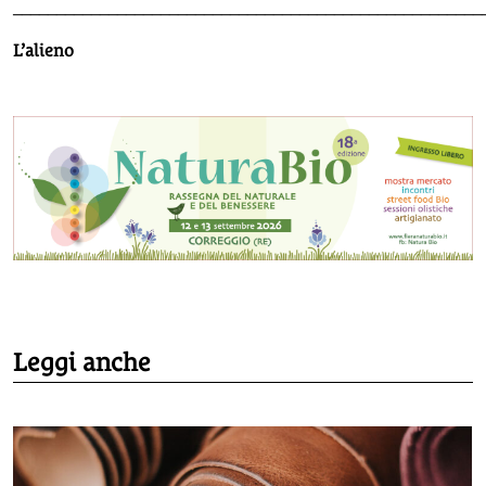
______________________________________________________
L’alieno
Leggi anche