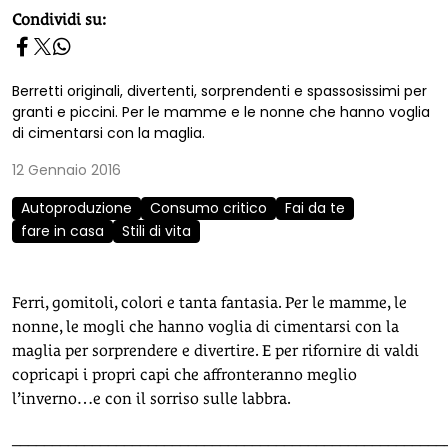
homepage h2
Condividi su:
Berretti originali, divertenti, sorprendenti e spassosissimi per
granti e piccini. Per le mamme e le nonne che hanno voglia
di cimentarsi con la maglia.
12 Gennaio 2016
Autoproduzione
Consumo critico
Fai da te
fare in casa
Stili di vita
Ferri, gomitoli, colori e tanta fantasia. Per le mamme, le
nonne, le mogli che hanno voglia di cimentarsi con la
maglia per sorprendere e divertire. E per rifornire di valdi
copricapi i propri capi che affronteranno meglio
l’inverno…e con il sorriso sulle labbra.
______________________________________________________