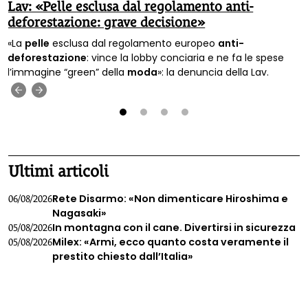
Lav: «Pelle esclusa dal regolamento anti-
deforestazione: grave decisione»
«La
pelle
esclusa dal regolamento europeo
anti-
deforestazione
: vince la lobby conciaria e ne fa le spese
l’immagine “green” della
moda
»: la denuncia della Lav.
‹
›
1
2
3
4
Ultimi articoli
Rete Disarmo: «Non dimenticare Hiroshima e
06/08/2026
Nagasaki»
In montagna con il cane. Divertirsi in sicurezza
05/08/2026
Milex: «Armi, ecco quanto costa veramente il
05/08/2026
prestito chiesto dall’Italia»