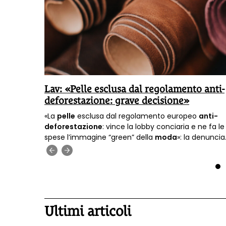
Lav: «Pelle esclusa dal regolamento anti-
deforestazione: grave decisione»
borazione
«La
pelle
esclusa dal regolamento europeo
anti-
ato
deforestazione
: vince la lobby conciaria e ne fa le
spese l’immagine “green” della
moda
»: la denuncia
della Lav.
‹
›
1
Ultimi articoli