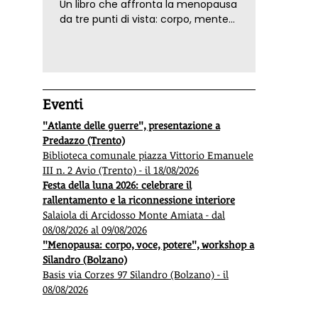
Un libro che affronta la menopausa
da tre punti di vista: corpo, mente
ed emozioni. Con ricette e
tecniche di consapevolezza, per il
benessere della donna
Eventi
"Atlante delle guerre", presentazione a
Predazzo (Trento)
Biblioteca comunale piazza Vittorio Emanuele
III n. 2 Avio (Trento) - il 18/08/2026
Festa della luna 2026: celebrare il
rallentamento e la riconnessione interiore
Salaiola di Arcidosso Monte Amiata - dal
08/08/2026 al 09/08/2026
"Menopausa: corpo, voce, potere", workshop a
Silandro (Bolzano)
Basis via Corzes 97 Silandro (Bolzano) - il
08/08/2026