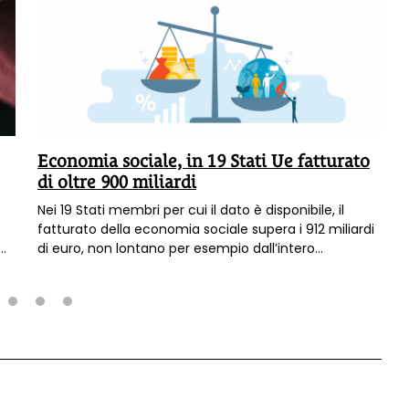
Economia sociale, in 19 Stati Ue fatturato
di oltre 900 miliardi
Nei 19 Stati membri per cui il dato è disponibile, il
fatturato della economia sociale supera i 912 miliardi
di euro, non lontano per esempio dall’intero
comparto automotive, senza contare che si tratta
dell’infrastruttura invisibile che regge la qualità della
vita in Italia e in Europa, dagli asili nido, all’assistenza
agli anziani e alle persone non autosufficienti, dalla
2
3
4
protezione dell’ambiente,