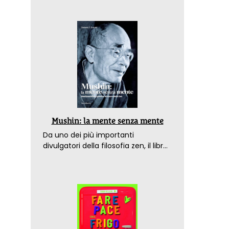
Mushin: la mente senza mente
Da uno dei più importanti
divulgatori della filosofia zen, il libro
che spiega come raggiungere il
benessere nel mondo moderno