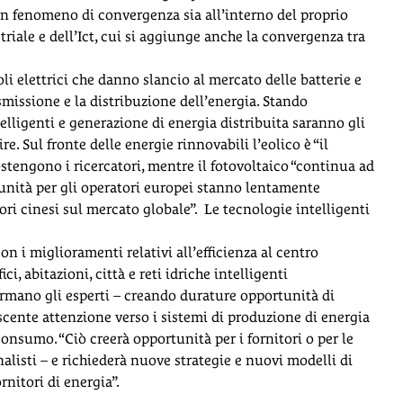
un fenomeno di convergenza sia all’interno del proprio
riale e dell’Ict, cui si aggiunge anche la convergenza tra
li elettrici che danno slancio al mercato delle batterie e
smissione e la distribuzione dell’energia. Stando
telligenti e generazione di energia distribuita saranno gli
. Sul fronte delle energie rinnovabili l’eolico è “il
stengono i ricercatori, mentre il fotovoltaico “continua ad
tunità per gli operatori europei stanno lentamente
i cinesi sul mercato globale”. Le tecnologie intelligenti
on i miglioramenti relativi all’efficienza al centro
i, abitazioni, città e reti idriche intelligenti
rmano gli esperti – creando durature opportunità di
rescente attenzione verso i sistemi di produzione di energia
consumo. “Ciò creerà opportunità per i fornitori o per le
listi – e richiederà nuove strategie e nuovi modelli di
rnitori di energia”.