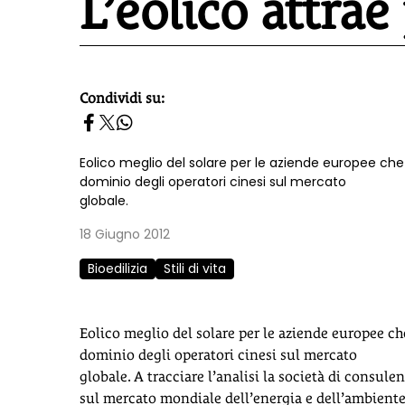
L’eolico attrae
Condividi su:
homepage h2
Eolico meglio del solare per le aziende europee che p
dominio degli operatori cinesi sul mercato
globale.
18 Giugno 2012
Bioedilizia
Stili di vita
Eolico meglio del solare per le aziende europee che
dominio degli operatori cinesi sul mercato
globale. A tracciare l’analisi la società di consule
sul mercato mondiale dell’energia e dell’ambiente.G