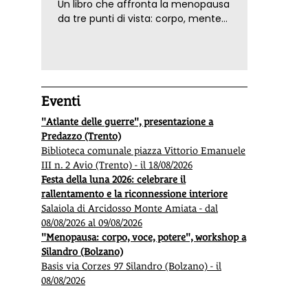
Un libro che affronta la menopausa
da tre punti di vista: corpo, mente
ed emozioni. Con ricette e
tecniche di consapevolezza, per il
benessere della donna
Eventi
"Atlante delle guerre", presentazione a
Predazzo (Trento)
Biblioteca comunale piazza Vittorio Emanuele
III n. 2 Avio (Trento) - il 18/08/2026
Festa della luna 2026: celebrare il
rallentamento e la riconnessione interiore
Salaiola di Arcidosso Monte Amiata - dal
08/08/2026 al 09/08/2026
"Menopausa: corpo, voce, potere", workshop a
Silandro (Bolzano)
Basis via Corzes 97 Silandro (Bolzano) - il
08/08/2026