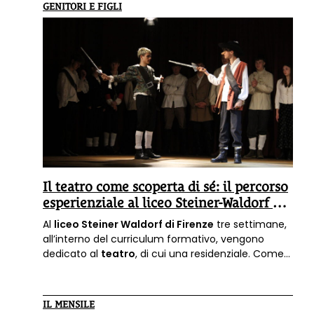
GENITORI E FIGLI
Il teatro come scoperta di sé: il percorso
esperienziale al liceo Steiner-Waldorf di
Firenze
Al
liceo Steiner Waldorf di Firenze
tre settimane,
all’interno del curriculum formativo, vengono
dedicato al
teatro
, di cui una residenziale. Come
spiegano gli organismi scolastici, «si tratta di un
percorso importante, inserito in una scelta
pedagogica che risveglia e valorizza i talenti dei
IL MENSILE
ragazzi».