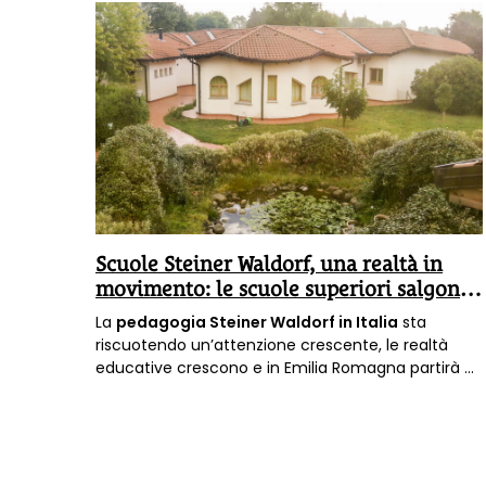
Scuole Steiner Waldorf, una realtà in
movimento: le scuole superiori salgono
a otto
La
pedagogia Steiner Waldorf in Italia
sta
riscuotendo un’attenzione crescente, le realtà
educative crescono e in Emilia Romagna partirà a
settembre una nuova scuola superiore, che sarà
liceo delle scienze umane, che si va ad affiancare
alle sette realtà già attive nel nostro paese per
questa fascia di età.