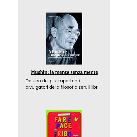
Mushin: la mente senza mente
Da uno dei più importanti
divulgatori della filosofia zen, il libro
che spiega come raggiungere il
benessere nel mondo moderno