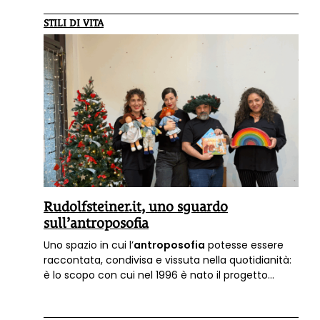
STILI DI VITA
Rudolfsteiner.it, uno sguardo
sull’antroposofia
Uno spazio in cui l’
antroposofia
potesse essere
raccontata, condivisa e vissuta nella quotidianità:
è lo scopo con cui nel 1996 è nato il progetto
rudolfsteiner.it
, che oggi è conosciuto da migliaia
di persone in Italia.