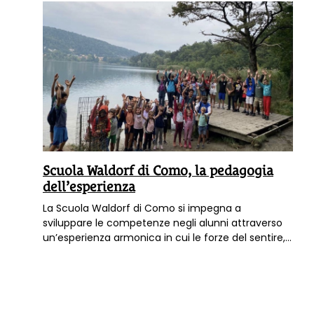
Scuola Waldorf di Como, la pedagogia
dell’esperienza
La Scuola Waldorf di Como si impegna a
sviluppare le competenze negli alunni attraverso
un’esperienza armonica in cui le forze del sentire,
del pensare e del volere si possano manifestare in
ciò che si vive naturalmente, con la musica, la
pittura, il modellaggio, la falegnameria o il lavoro
manuale. E ci trovate Terra Nuova.