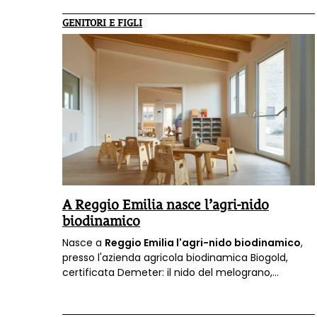
GENITORI E FIGLI
A Reggio Emilia nasce l’agri-nido
biodinamico
Nasce a
Reggio Emilia l'agri-nido biodinamico
,
presso l'azienda agricola biodinamica Biogold,
certificata Demeter: il nido del melograno,
progetto capace di valorizzare le capacità
creative ed espressive dei
bambini avvicinandoli