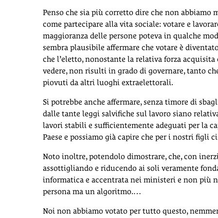
Penso che sia più corretto dire che non abbiamo
come partecipare alla vita sociale: votare e lavorar
maggioranza delle persone poteva in qualche modo 
sembra plausibile affermare che votare è diventato 
che l’eletto, nonostante la relativa forza acquisita 
vedere, non risulti in grado di governare, tanto c
piovuti da altri luoghi extraelettorali.
Si potrebbe anche affermare, senza timore di sbaglia
dalle tante leggi salvifiche sul lavoro siano rela
lavori stabili e sufficientemente adeguati per la c
Paese e possiamo già capire che per i nostri figli 
Noto inoltre, potendolo dimostrare, che, con inerzia
assottigliando e riducendo ai soli veramente fondam
informatica e accentrata nei ministeri e non più 
persona ma un algoritmo.…
Noi non abbiamo votato per tutto questo, nemmen