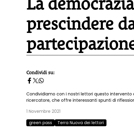
La democrazi
prescindere da
partecipazione
Condividi su:
homepage h2
Condividiamo con i nostri lettori questo intervento 
ricercatore, che offre interessanti spunti di riflessio
1 Novembre 2021
green pass
Terra Nuova dei lettori