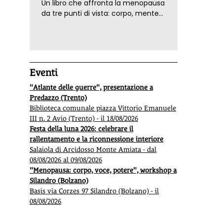
Un libro che affronta la menopausa
da tre punti di vista: corpo, mente
ed emozioni. Con ricette e
tecniche di consapevolezza, per il
benessere della donna
Eventi
"Atlante delle guerre", presentazione a
Predazzo (Trento)
Biblioteca comunale piazza Vittorio Emanuele
III n. 2 Avio (Trento) - il 18/08/2026
Festa della luna 2026: celebrare il
rallentamento e la riconnessione interiore
Salaiola di Arcidosso Monte Amiata - dal
08/08/2026 al 09/08/2026
"Menopausa: corpo, voce, potere", workshop a
Silandro (Bolzano)
Basis via Corzes 97 Silandro (Bolzano) - il
08/08/2026