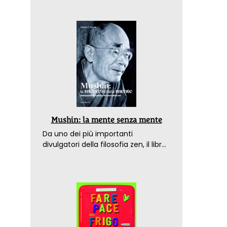
Mushin: la mente senza mente
Da uno dei più importanti
divulgatori della filosofia zen, il libro
che spiega come raggiungere il
benessere nel mondo moderno