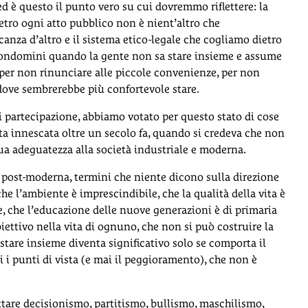
ed è questo il punto vero su cui dovremmo riflettere: la
tro ogni atto pubblico non è nient’altro che
anza d’altro e il sistema etico-legale che cogliamo dietro
 condomini quando la gente non sa stare insieme e assume
, per non rinunciare alle piccole convenienze, per non
 dove sembrerebbe più confortevole stare.
partecipazione, abbiamo votato per questo stato di cose
ista innescata oltre un secolo fa, quando si credeva che non
ua adeguatezza alla società industriale e moderna.
e post-moderna, termini che niente dicono sulla direzione
 l’ambiente è imprescindibile, che la qualità della vita è
 che l’educazione delle nuove generazioni è di primaria
iettivo nella vita di ognuno, che non si può costruire la
 stare insieme diventa significativo solo se comporta il
 i punti di vista (e mai il peggioramento), che non è
ttare decisionismo, partitismo, bullismo, maschilismo,