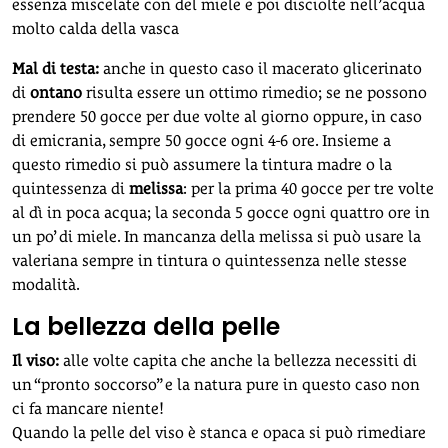
essenza miscelate con del miele e poi disciolte nell’acqua
molto calda della vasca
Mal di testa:
anche in questo caso il macerato glicerinato
di
ontano
risulta essere un ottimo rimedio; se ne possono
prendere 50 gocce per due volte al giorno oppure, in caso
di emicrania, sempre 50 gocce ogni 4-6 ore. Insieme a
questo rimedio si può assumere la tintura madre o la
quintessenza di
melissa
: per la prima 40 gocce per tre volte
al dì in poca acqua; la seconda 5 gocce ogni quattro ore in
un po’ di miele. In mancanza della melissa si può usare la
valeriana sempre in tintura o quintessenza nelle stesse
modalità.
La bellezza della pelle
Il viso:
alle volte capita che anche la bellezza necessiti di
un “pronto soccorso” e la natura pure in questo caso non
ci fa mancare niente!
Quando la pelle del viso è stanca e opaca si può rimediare