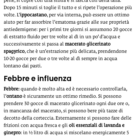
pelle, si copre con una stoffa e si fascia con della lana.
Dopo 15 minuti si toglie il tutto e si ripete l’operazione più
volte. L’
ippocastano
, per via interna, può essere un ottimo
aiuto per far assorbire l’ematoma grazie alle sue proprietà
antiedemigene: per i primi tre giorni si assumono 20 gocce
di estratto fluido per tre volte al dì in un po’ d’acqua e
successivamente si passa al
macerato glicerinato
spagyrico
, che è un’estrazione più delicata, prendendone
10-20 gocce per due o tre volte al dì sempre in acqua
lontano dai pasti.
Febbre e influenza
Febbre:
quando è molto alta ed è necessario controllarla,
l’
ontano
è sicuramente un ottimo rimedio. Si possono
prendere 30 gocce di macerato glicerinato ogni due ore o,
in mancanza del macerato, si possono bere più tazze di
decotto della corteccia. Esternamente si possono fare delle
frizioni con acqua fresca e gli
oli essenziali di lavanda e
ginepro
: in ½ litro di acqua si miscelano energicamente 5