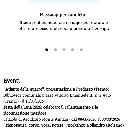
Massaggi per cani felici
Guida pratica ricca di immagini per curare e
offrire benessere al proprio amico a 4 zampe
1
2
3
4
5
Eventi
"Atlante delle guerre", presentazione a Predazzo (Trento)
Biblioteca comunale piazza Vittorio Emanuele III n. 2 Avio
(Trento) - il 18/08/2026
Festa della luna 2026: celebrare il rallentamento e la
riconnessione interiore
Salaiola di Arcidosso Monte Amiata - dal 08/08/2026 al 09/08/2026
"Menopausa: corpo, voce, potere", workshop a Silandro (Bolzano)