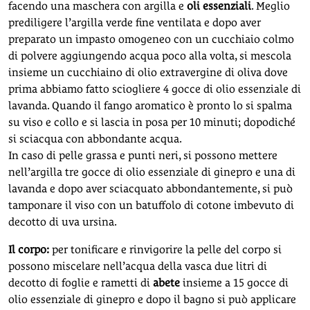
facendo una maschera con argilla e
oli essenziali
. Meglio
prediligere l’argilla verde fine ventilata e dopo aver
preparato un impasto omogeneo con un cucchiaio colmo
di polvere aggiungendo acqua poco alla volta, si mescola
insieme un cucchiaino di olio extravergine di oliva dove
prima abbiamo fatto sciogliere 4 gocce di olio essenziale di
lavanda. Quando il fango aromatico è pronto lo si spalma
su viso e collo e si lascia in posa per 10 minuti; dopodiché
si sciacqua con abbondante acqua.
In caso di pelle grassa e punti neri, si possono mettere
nell’argilla tre gocce di olio essenziale di ginepro e una di
lavanda e dopo aver sciacquato abbondantemente, si può
tamponare il viso con un batuffolo di cotone imbevuto di
decotto di uva ursina.
Il corpo:
per tonificare e rinvigorire la pelle del corpo si
possono miscelare nell’acqua della vasca due litri di
decotto di foglie e rametti di
abete
insieme a 15 gocce di
olio essenziale di ginepro e dopo il bagno si può applicare