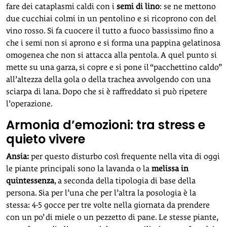
fare dei cataplasmi caldi con i
semi di lino
: se ne mettono
due cucchiai colmi in un pentolino e si ricoprono con del
vino rosso. Si fa cuocere il tutto a fuoco bassissimo fino a
che i semi non si aprono e si forma una pappina gelatinosa
omogenea che non si attacca alla pentola. A quel punto si
mette su una garza, si copre e si pone il “pacchettino caldo”
all’altezza della gola o della trachea avvolgendo con una
sciarpa di lana. Dopo che si è raffreddato si può ripetere
l’operazione.
Armonia d’emozioni: tra stress e
quieto vivere
Ansia:
per questo disturbo così frequente nella vita di oggi
le piante principali sono la lavanda o la
melissa in
quintessenza
, a seconda della tipologia di base della
persona. Sia per l’una che per l’altra la posologia è la
stessa: 4-5 gocce per tre volte nella giornata da prendere
con un po’ di miele o un pezzetto di pane. Le stesse piante,