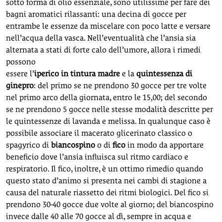
sotto forma di olio essenziale, sono utilissime per fare dei
bagni aromatici rilassanti: una decina di gocce per
entrambe le essenze da miscelare con poco latte e versare
nell’acqua della vasca. Nell’eventualità che l’ansia sia
alternata a stati di forte calo dell’umore, allora i rimedi
possono
essere l’
iperico in tintura madre
e la
quintessenza di
ginepro
: del primo se ne prendono 30 gocce per tre volte
nel primo arco della giornata, entro le 15,00; del secondo
se ne prendono 5 gocce nelle stesse modalità descritte per
le quintessenze di lavanda e melissa. In qualunque caso è
possibile associare il macerato glicerinato classico o
spagyrico di
biancospino
o di
fico
in modo da apportare
beneficio dove l’ansia influisca sul ritmo cardiaco e
respiratorio. Il fico, inoltre, è un ottimo rimedio quando
questo stato d’animo si presenta nei cambi di stagione a
causa del naturale riassetto dei ritmi biologici. Del fico si
prendono 30-40 gocce due volte al giorno; del biancospino
invece dalle 40 alle 70 gocce al dì, sempre in acqua e