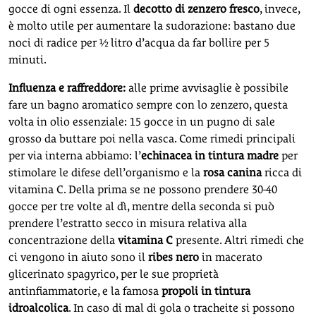
gocce di ogni essenza. Il
decotto di zenzero fresco
, invece,
è molto utile per aumentare la sudorazione: bastano due
noci di radice per ½ litro d’acqua da far bollire per 5
minuti.
Influenza e raffreddore:
alle prime avvisaglie è possibile
fare un bagno aromatico sempre con lo zenzero, questa
volta in olio essenziale: 15 gocce in un pugno di sale
grosso da buttare poi nella vasca. Come rimedi principali
per via interna abbiamo: l’
echinacea in tintura madre
per
stimolare le difese dell’organismo e la
rosa canina
ricca di
vitamina C. Della prima se ne possono prendere 30-40
gocce per tre volte al dì, mentre della seconda si può
prendere l’estratto secco in misura relativa alla
concentrazione della
vitamina C
presente. Altri rimedi che
ci vengono in aiuto sono il
ribes nero
in macerato
glicerinato spagyrico, per le sue proprietà
antinfiammatorie, e la famosa
propoli in tintura
idroalcolica
. In caso di mal di gola o tracheite si possono