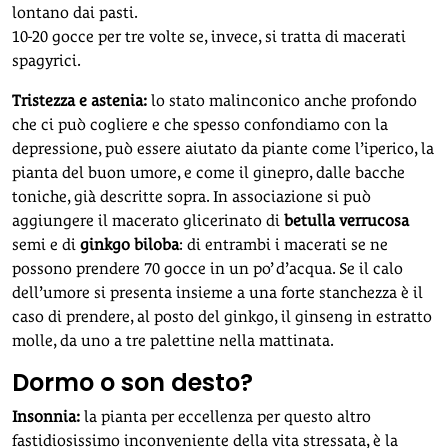
lontano dai pasti.
10-20 gocce per tre volte se, invece, si tratta di macerati
spagyrici.
Tristezza e astenia:
lo stato malinconico anche profondo
che ci può cogliere e che spesso confondiamo con la
depressione, può essere aiutato da piante come l’iperico, la
pianta del buon umore, e come il ginepro, dalle bacche
toniche, già descritte sopra. In associazione si può
aggiungere il macerato glicerinato di
betulla verrucosa
semi e di
ginkgo biloba
: di entrambi i macerati se ne
possono prendere 70 gocce in un po’ d’acqua. Se il calo
dell’umore si presenta insieme a una forte stanchezza è il
caso di prendere, al posto del ginkgo, il ginseng in estratto
molle, da uno a tre palettine nella mattinata.
Dormo o son desto?
Insonnia:
la pianta per eccellenza per questo altro
fastidiosissimo inconveniente della vita stressata, è la