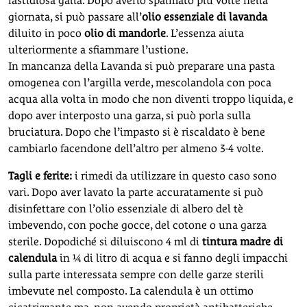
fastidiosa galla. Dopo averlo spalmato più volte nella
giornata, si può passare all’
olio essenziale di lavanda
diluito in poco
olio di mandorle
. L’essenza aiuta
ulteriormente a sfiammare l’ustione.
In mancanza della Lavanda si può preparare una pasta
omogenea con l’argilla verde, mescolandola con poca
acqua alla volta in modo che non diventi troppo liquida, e
dopo aver interposto una garza, si può porla sulla
bruciatura. Dopo che l’impasto si è riscaldato è bene
cambiarlo facendone dell’altro per almeno 3-4 volte.
Tagli e ferite:
i rimedi da utilizzare in questo caso sono
vari. Dopo aver lavato la parte accuratamente si può
disinfettare con l’olio essenziale di albero del tè
imbevendo, con poche gocce, del cotone o una garza
sterile. Dopodiché si diluiscono 4 ml di
tintura madre di
calendula
in ¼ di litro di acqua e si fanno degli impacchi
sulla parte interessata sempre con delle garze sterili
imbevute nel composto. La calendula è un ottimo