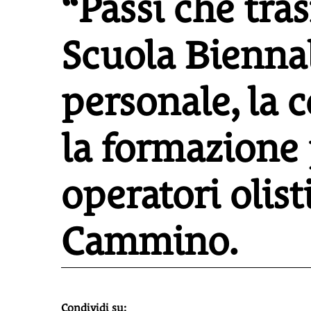
“Passi che tra
Scuola Biennal
personale, la 
la formazione 
operatori olist
Cammino.
Condividi su: