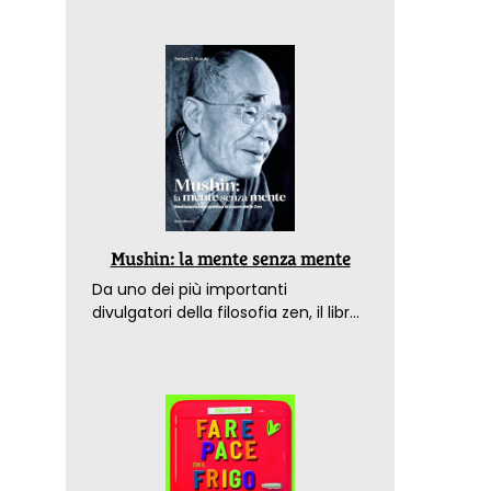
Mushin: la mente senza mente
Da uno dei più importanti
divulgatori della filosofia zen, il libro
che spiega come raggiungere il
benessere nel mondo moderno