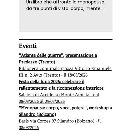
Un libro che affronta la menopausa
da tre punti di vista: corpo, mente
ed emozioni. Con ricette e
tecniche di consapevolezza, per il
benessere della donna
Eventi
"Atlante delle guerre", presentazione a
Predazzo (Trento)
Biblioteca comunale piazza Vittorio Emanuele
III n. 2 Avio (Trento) - il 18/08/2026
Festa della luna 2026: celebrare il
rallentamento e la riconnessione interiore
Salaiola di Arcidosso Monte Amiata - dal
08/08/2026 al 09/08/2026
"Menopausa: corpo, voce, potere", workshop a
Silandro (Bolzano)
Basis via Corzes 97 Silandro (Bolzano) - il
08/08/2026