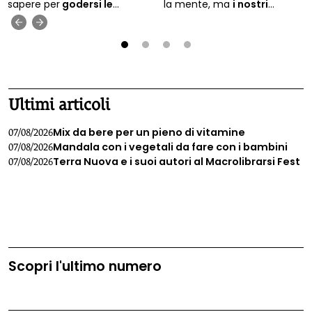
sapere per
godersi le
la mente, ma
i nostri
escursioni
nel rispetto di sé,
capelli hanno bisogno di
‹
›
del proprio animale e
essere protette da sole e
dell’ambiente. I consigli
salsedine
. Ecco come fare,
dell’esperto di dog-trekking
usando solo e sempre
1
2
3
4
Francesco Scagliotti.
ingredienti naturali.
Ultimi articoli
Mix da bere per un pieno di vitamine
07/08/2026
Mandala con i vegetali da fare con i bambini
07/08/2026
Terra Nuova e i suoi autori al Macrolibrarsi Fest
07/08/2026
Scopri l'ultimo numero