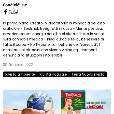
homepage h2
Condividi su:
In primo piano: Creato in laboratorio: la minaccia del cibo
artificiale - Spalmabili veg fatti in casa - Mente positiva,
emozioni sane: l’energia del cibo ci aiuta - Tutta la verità
sulla cannabis medica - Piedi curati e felici, benessere di
tutto il corpo - No fly zone. La ribellione dei "sorvolati". I
comitati dei cittadini che vivono vicino agli aeroporti
denunciano situazioni intollerabili
30 Gennaio 2022
Rivista ambiente
Rivista naturale
Terra Nuova rivista