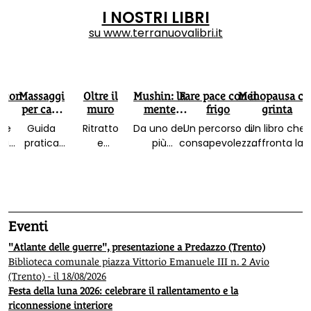
I NOSTRI LIBRI
su
www.terranuovalibri.it
 con
Massaggi
Oltre il
Mushin: la
Fare pace con il
Menopausa co
per cani
muro
mente
frigo
grinta
felici
senza
che
Guida
Ritratto
Da uno dei
Un percorso di
Un libro che
mente
la
pratica
e
più
consapevolezza
affronta la
a da
ricca di
ricordo
importanti
e ricette per
menopausa d
vista:
immagini
di
divulgatori
nutrire corpo ed
tre punti di vist
nte
per curare
Manuela
della
emozioni. Con
corpo, mente
ni.
e offrire
Sadun
filosofia
la prefazione
ed emozioni.
te e
benessere
Paggi e
zen, il libro
del dottor
Con ricette e
Eventi
 di
al proprio
della
che spiega
Franco Berrino
tecniche di
ezza,
amico a 4
sua vita
come
consapevolezz
"Atlante delle guerre", presentazione a Predazzo (Trento)
ssere
zampe
spesa
raggiungere
per il benesser
Biblioteca comunale piazza Vittorio Emanuele III n. 2 Avio
nna
per la
il benessere
della donna
(Trento) - il 18/08/2026
pace
nel mondo
Festa della luna 2026: celebrare il rallentamento e la
moderno
riconnessione interiore