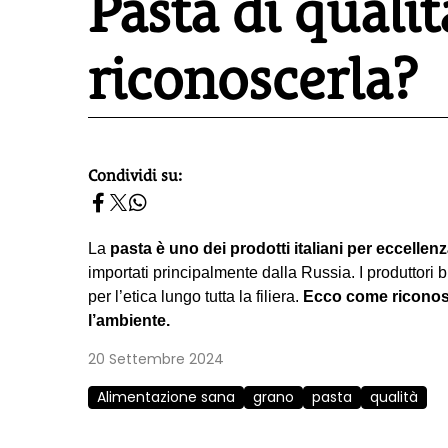
Pasta di quali
riconoscerla?
Condividi su:
homepage h2
La
pasta è uno dei prodotti italiani per eccellen
importati principalmente dalla Russia. I produttori 
per l’etica lungo tutta la filiera.
Ecco come riconosc
l’ambiente.
20 Settembre 2024
Alimentazione sana
grano
pasta
qualità