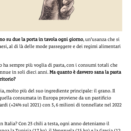
iano su due la porta in tavola ogni giorno
, un’usanza che si
si, al di là delle mode passeggere e dei regimi alimentari
o ha sempre più voglia di pasta, con i consumi totali che
annue in soli dieci anni.
Ma quanto è davvero sana la pasta
ritorio?
, molto più del suo ingrediente principale: il grano. Il
quella consumata in Europa proviene da un pastificio
liardi (+24% sul 2021) con 3, 6 milioni di tonnellate nel 2022
 Italia? Con 23 chili a testa, ogni anno deteniamo il
ga la Tunisia (17 kg), il Venezuela (15 kg) e la Grecia (12