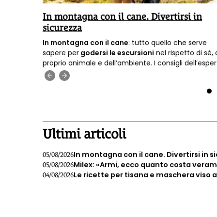
In montagna con il cane. Divertirsi in
sicurezza
perta che
In montagna con il cane
: tutto quello che serve
are cibo
sapere per
godersi le escursioni
nel rispetto di sé, 
,
proprio animale e dell’ambiente. I consigli dell’espe
ura
di dog-trekking
Francesco Scagliotti.
‹
›
ova di
1
Ultimi articoli
In montagna con il cane. Divertirsi in s
05/08/2026
Milex: «Armi, ecco quanto costa veramen
05/08/2026
Le ricette per tisana e maschera viso 
04/08/2026