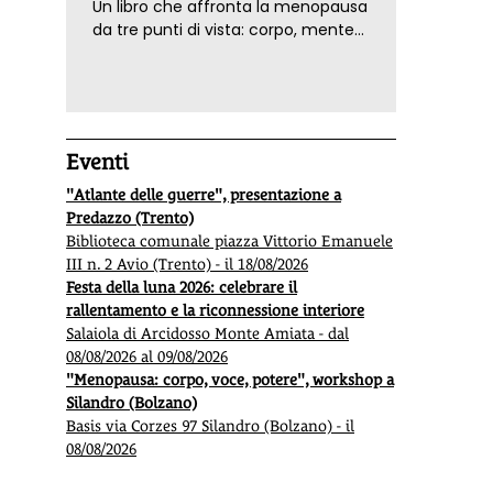
Un libro che affronta la menopausa
da tre punti di vista: corpo, mente
ed emozioni. Con ricette e
tecniche di consapevolezza, per il
benessere della donna
Eventi
"Atlante delle guerre", presentazione a
Predazzo (Trento)
Biblioteca comunale piazza Vittorio Emanuele
III n. 2 Avio (Trento) - il 18/08/2026
Festa della luna 2026: celebrare il
rallentamento e la riconnessione interiore
Salaiola di Arcidosso Monte Amiata - dal
08/08/2026 al 09/08/2026
"Menopausa: corpo, voce, potere", workshop a
Silandro (Bolzano)
Basis via Corzes 97 Silandro (Bolzano) - il
08/08/2026