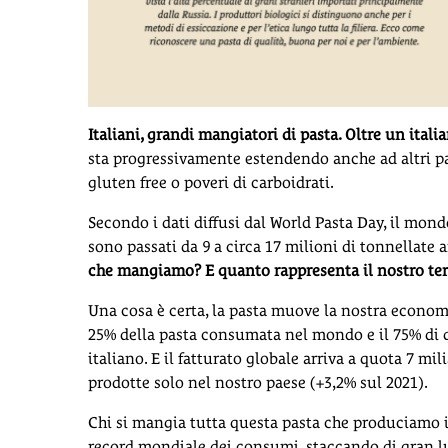
Italiani, grandi mangiatori di pasta. Oltre un ital
sta progressivamente estendendo anche ad altri pae
gluten free o poveri di carboidrati.
Secondo i dati diffusi dal World Pasta Day, il mond
sono passati da 9 a circa 17 milioni di tonnellate 
che mangiamo? E quanto rappresenta il nostro ter
Una cosa è certa, la pasta muove la nostra economia
25% della pasta consumata nel mondo e il 75% di 
italiano. E il fatturato globale arriva a quota 7 mi
prodotte solo nel nostro paese (+3,2% sul 2021).
Chi si mangia tutta questa pasta che produciamo in
record mondiale dei consumi, staccando di gran lun