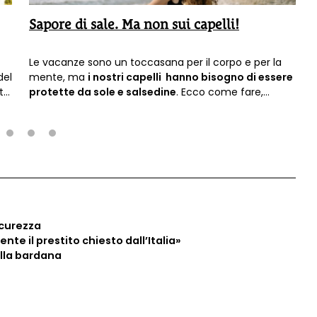
Sapore di sale. Ma non sui capelli!
Le vacanze sono un toccasana per il corpo e per la
del
mente, ma
i nostri capelli hanno bisogno di essere
rto
protette da sole e salsedine
. Ecco come fare,
usando solo e sempre ingredienti naturali.
2
3
4
icurezza
te il prestito chiesto dall’Italia»
alla bardana