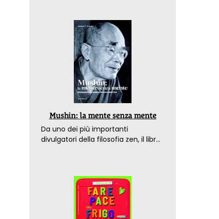
Mushin: la mente senza mente
Da uno dei più importanti
divulgatori della filosofia zen, il libro
che spiega come raggiungere il
benessere nel mondo moderno