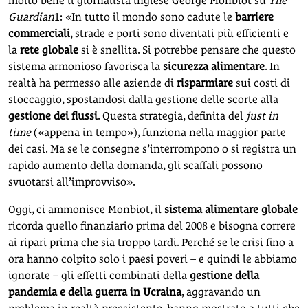
molto bene il giornalista inglese George Monbiot su
The
Guardian
1
: «In tutto il mondo sono cadute le
barriere
commerciali
, strade e porti sono diventati più efficienti e
la
rete globale
si è snellita. Si potrebbe pensare che questo
sistema armonioso favorisca la
sicurezza alimentare
. In
realtà ha permesso alle aziende di
risparmiare
sui costi di
stoccaggio, spostandosi dalla gestione delle scorte alla
gestione dei flussi
. Questa strategia, definita del
just in
time
(«appena in tempo»), funziona nella maggior parte
dei casi. Ma se le consegne s’interrompono o si registra un
rapido aumento della domanda, gli scaffali possono
svuotarsi all’improvviso».
Oggi, ci ammonisce Monbiot, il
sistema alimentare globale
ricorda quello finanziario prima del 2008 e bisogna correre
ai ripari prima che sia troppo tardi. Perché se le crisi fino a
ora hanno colpito solo i paesi poveri – e quindi le abbiamo
ignorate – gli effetti combinati della
gestione della
pandemia e della guerra in Ucraina
, aggravando un