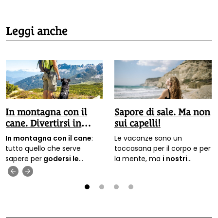
Leggi anche
In montagna con il
Sapore di sale. Ma non
cane. Divertirsi in
sui capelli!
sicurezza
In montagna con il cane
:
Le vacanze sono un
tutto quello che serve
toccasana per il corpo e per
sapere per
godersi le
la mente, ma
i nostri
escursioni
nel rispetto di sé,
capelli hanno bisogno di
‹
›
del proprio animale e
essere protette da sole e
dell’ambiente. I consigli
salsedine
. Ecco come fare,
dell’esperto di dog-trekking
usando solo e sempre
1
2
3
4
Francesco Scagliotti.
ingredienti naturali.