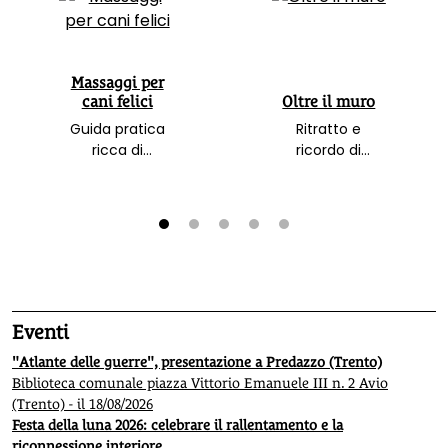
Massaggi per
cani felici
Oltre il muro
Guida pratica
Ritratto e
ricca di
ricordo di
immagini per
Manuela Sadun
curare e offrire
Paggi e della
benessere al
sua vita spesa
proprio amico a
per la pace
1
2
3
4
5
4 zampe
Eventi
"Atlante delle guerre", presentazione a Predazzo (Trento)
Biblioteca comunale piazza Vittorio Emanuele III n. 2 Avio
(Trento) - il 18/08/2026
Festa della luna 2026: celebrare il rallentamento e la
riconnessione interiore