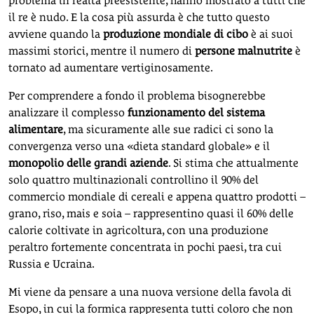
problema in realtà preesistente, hanno mostrato a tutti che
il re è nudo. E la cosa più assurda è che tutto questo
avviene quando la
produzione mondiale di cibo
è ai suoi
massimi storici, mentre il numero di
persone malnutrite
è
tornato ad aumentare vertiginosamente.
Per comprendere a fondo il problema bisognerebbe
analizzare il complesso
funzionamento del sistema
alimentare
, ma sicuramente alle sue radici ci sono la
convergenza verso una «dieta standard globale» e il
monopolio delle grandi aziende
. Si stima che attualmente
solo quattro multinazionali controllino il 90% del
commercio mondiale di cereali e appena quattro prodotti –
grano, riso, mais e soia – rappresentino quasi il 60% delle
calorie coltivate in agricoltura, con una produzione
peraltro fortemente concentrata in pochi paesi, tra cui
Russia e Ucraina.
Mi viene da pensare a una nuova versione della favola di
Esopo, in cui la formica rappresenta tutti coloro che non