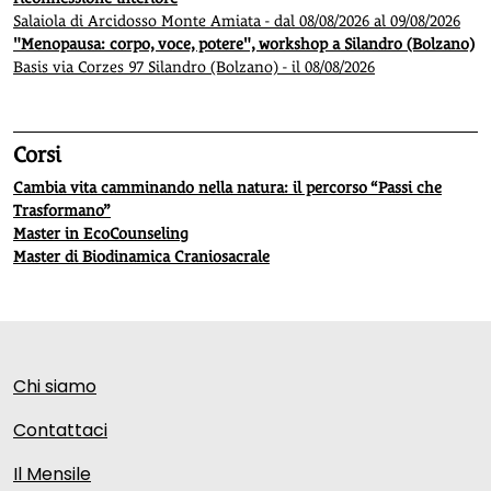
Salaiola di Arcidosso Monte Amiata - dal 08/08/2026 al 09/08/2026
"Menopausa: corpo, voce, potere", workshop a Silandro (Bolzano)
Basis via Corzes 97 Silandro (Bolzano) - il 08/08/2026
Corsi
Cambia vita camminando nella natura: il percorso “Passi che
Trasformano”
Master in EcoCounseling
Master di Biodinamica Craniosacrale
Chi siamo
Contattaci
Il Mensile