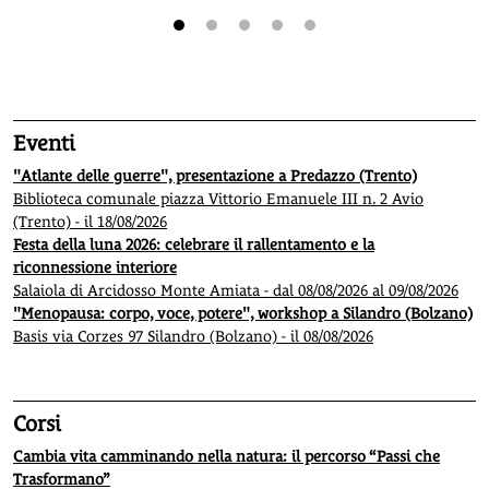
1
2
3
4
5
Eventi
"Atlante delle guerre", presentazione a Predazzo (Trento)
Biblioteca comunale piazza Vittorio Emanuele III n. 2 Avio
(Trento) - il 18/08/2026
Festa della luna 2026: celebrare il rallentamento e la
riconnessione interiore
Salaiola di Arcidosso Monte Amiata - dal 08/08/2026 al 09/08/2026
"Menopausa: corpo, voce, potere", workshop a Silandro (Bolzano)
Basis via Corzes 97 Silandro (Bolzano) - il 08/08/2026
Corsi
Cambia vita camminando nella natura: il percorso “Passi che
Trasformano”