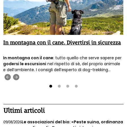
In montagna con il cane. Divertirsi in sicurezza
In montagna con il cane
: tutto quello che serve sapere per
godersi le escursioni
nel rispetto di sé, del proprio animale
e dell’ambiente. I consigli dell’esperto di dog-trekking
Francesco Scagliotti.
‹
›
1
2
3
4
Ultimi articoli
Le associazioni del bio: «Peste suina, ordinanza
09/08/2026