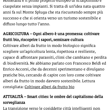
Homeland è il primo progetto europeo di scialpinismo e
ciaspolate senza impianti. Si tratta di un’idea nata quattro
anni fa sul Monte Spluga che sta riscuotendo sempre più
successo e che si orienta verso un turismo sostenibile e
diffuso lungo tutto l’anno.
AGRICOLTURA – Ogni albero è una promessa: coltivare
frutti bio, riscoprire i sapori, seminare cultura
Coltivare alberi da frutto in modo biologico significa
scegliere un’agricoltura lenta, rispettosa e resiliente,
capace di affrontare parassiti, climi che cambiano e perdita
di biodiversità. Ne abbiamo parlato con Francesco Beldì ed
Enrico Accorsi, che da decenni sperimentano e divulgano
pratiche bio, cercando di capire con loro come coltivare
alberi da frutto in modo davvero sostenibile. Lettura
consigliata:
Coltivare alberi da frutto bio
ATTUALITÀ – Smart cities: le ombre del capitalismo della
sorveglianza
La transizione verso le cosiddette città intelligenti non