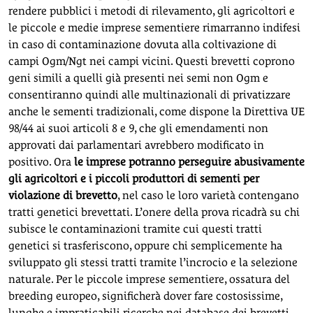
rendere pubblici i metodi di rilevamento, gli agricoltori e
le piccole e medie imprese sementiere rimarranno indifesi
in caso di contaminazione dovuta alla coltivazione di
campi Ogm/Ngt nei campi vicini. Questi brevetti coprono
geni simili a quelli già presenti nei semi non Ogm e
consentiranno quindi alle multinazionali di privatizzare
anche le sementi tradizionali, come dispone la Direttiva UE
98/44 ai suoi articoli 8 e 9, che gli emendamenti non
approvati dai parlamentari avrebbero modificato in
positivo. Ora
le imprese potranno perseguire abusivamente
gli agricoltori e i piccoli produttori di sementi per
violazione di brevetto
, nel caso le loro varietà contengano
tratti genetici brevettati. L’onere della prova ricadrà su chi
subisce le contaminazioni tramite cui questi tratti
genetici si trasferiscono, oppure chi semplicemente ha
sviluppato gli stessi tratti tramite l’incrocio e la selezione
naturale. Per le piccole imprese sementiere, ossatura del
breeding europeo, significherà dover fare costosissime,
lunghe e impraticabili ricerche nei database dei brevetti