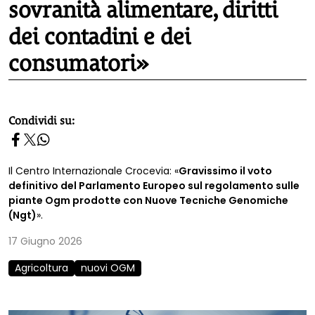
sovranità alimentare, diritti
dei contadini e dei
consumatori»
homepage h2
Condividi su:
Il Centro Internazionale Crocevia: «
Gravissimo il voto
definitivo del Parlamento Europeo sul regolamento sulle
piante Ogm prodotte con Nuove Tecniche Genomiche
(Ngt)
».
17 Giugno 2026
Agricoltura
nuovi OGM