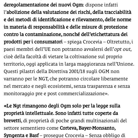
deregolamentazione dei nuovi Ogm
: dispone infatti
l’
abolizione della valutazione dei rischi, della tracciabilità
e dei metodi di identificazione e rilevamento, delle norme
in materia di responsabilità e delle misure di protezione
contro la contaminazione, nonché dell’etichettatura dei
prodotti per i consumatori
– spiega Crocevia – Oltretutto, i
paesi membri dell’UE non potranno avvalersi dell’
opt out
,
cioè della facoltà di vietare la coltivazione sul proprio
territorio, oggi applicata in larga maggioranza nell’Unione.
Questi pilastri della Direttiva 2001/18 sugli OGM non
varranno per le NGT, che potranno circolare liberamente
nel mercato e negli ecosistemi, senza trasparenza e senza
monitoraggio pre e post commercializzazione».
«Le Ngt rimangono degli Ogm solo per la legge sulla
proprietà intellettuale. Sono infatti tutte coperte da
brevetti
, di proprietà di poche grandi multinazionali del
settore sementiero come
Corteva, Bayer-Monsanto,
Syngenta e Basf
– prosegue Crocevia – Senza obbligo di