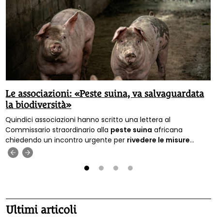
Le associazioni: «Peste suina, va salvaguardata
la biodiversità»
Quindici associazioni hanno scritto una lettera al
Commissario straordinario alla
peste suina
africana
chiedendo un incontro urgente per
rivedere le misure
previste per contrastare l’emergenza sul territorio nazionale.
‹
›
1
2
3
4
Ultimi articoli