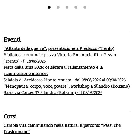
1
2
3
4
5
Eventi
"Atlante delle guerre", presentazione a Predazzo (Trento)
Biblioteca comunale piazza Vittorio Emanuele III n. 2 Avio
(Trento) - il 18/08/2026
Festa della luna 2026: celebrare il rallentamento e la
riconnessione interiore
Salaiola di Arcidosso Monte Amiata - dal 08/08/2026 al 09/08/2026
"Menopausa: corpo, voce, potere", workshop a Silandro (Bolzano)
Basis via Corzes 97 Silandro (Bolzano) - il 08/08/2026
Corsi
Cambia vita camminando nella natura: il percorso “Passi che
Trasformano”