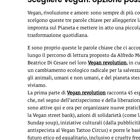
Vegan, rivoluzione e amore: sono sempre di più co
scelgono queste tre parole chiave per alleggerire l
impronta sul Pianeta e mettere in atto una piccol
trasformazione quotidiana.
E sono proprio queste le parole chiave che ci ac
lungo il percorso di lettura proposto da Alfredo M
Beatrice Di Cesare nel loro
Vegan revolution
, in c
un cambiamento ecologico radicale per la salvezza
gli animali, umani e non umani, e del pianeta stes
viviamo.
La prima parte di
Vegan revolution
racconta 45 es
che, nel segno dell’antispecismo e della liberazio
sono attive qui e ora per organizzare nuove prati
la Vegan street bank), azioni di solidarietà (come 
Sunday soup), iniziative culturali (dalla pubblicit
antispecista al Vegan Tattoo Circus) e porre le bas
futuro etico ed egualitario, inclusivo e cruelty free