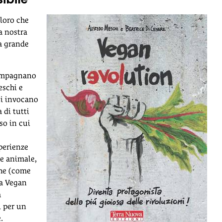
loro che
a nostra
a grande
compagnano
eschi e
ui invocano
 di tutti
so in cui
perienze
ne animale,
che (come
la Vegan
à
i per un
.