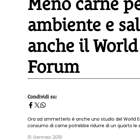
Meno carne pe
ambiente e sal
anche il Worl
Forum
Condividi su:
homepage h2
Ora ad ammetterlo è anche uno studio del World Eco
consumo di carne potrebbe ridurre di un quarto le e
10 Gennaio 2019