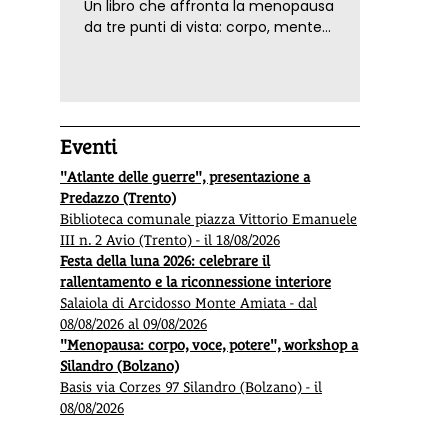
Un libro che affronta la menopausa
da tre punti di vista: corpo, mente
ed emozioni. Con ricette e
tecniche di consapevolezza, per il
benessere della donna
Eventi
"Atlante delle guerre", presentazione a
Predazzo (Trento)
Biblioteca comunale piazza Vittorio Emanuele
III n. 2 Avio (Trento) - il 18/08/2026
Festa della luna 2026: celebrare il
rallentamento e la riconnessione interiore
Salaiola di Arcidosso Monte Amiata - dal
08/08/2026 al 09/08/2026
"Menopausa: corpo, voce, potere", workshop a
Silandro (Bolzano)
Basis via Corzes 97 Silandro (Bolzano) - il
08/08/2026