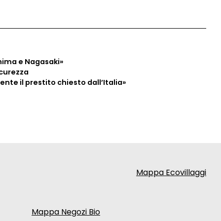
2
3
4
hima e Nagasaki»
icurezza
te il prestito chiesto dall’Italia»
Mappa Ecovillaggi
Mappa Negozi Bio