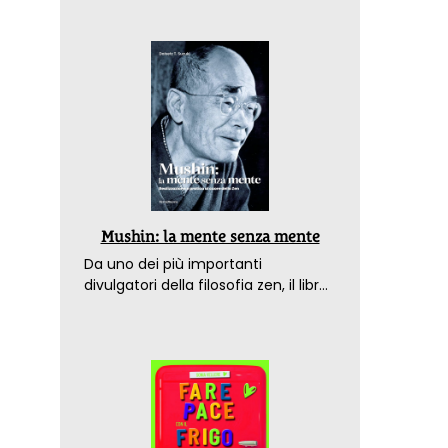
Mushin: la mente senza mente
Da uno dei più importanti
divulgatori della filosofia zen, il libro
che spiega come raggiungere il
benessere nel mondo moderno