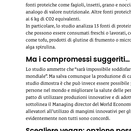
fonti proteiche come fagioli, insetti, grano e noc
analogo di valore nutrizionale. Altre fonti proteic
ai 6 kg di CO2 equivalenti.
In particolare, lo studio analizza 13 fonti di prote
che possono essere consumati freschi o lavorati, co
come tofu, prodotti di glutine di frumento o micro
alga spirulina.
Ma i compromessi suggeriti…
Lo studio ammette che “sarà impossibile soddisfar
mondiale”. Ma salva comunque la produzione di carn
studio dimostra è che può invece essere possibile
persone nel mondo e migliorare la salute delle pe
patto di utilizzare produzioni innovative e di adot
sottolinea il Managing director del World Economi
allevatori all’utilizzo di mangimi innovativi per gl
evidentemente non tutti sono concordi.
Scegliere vegan: opzione poss