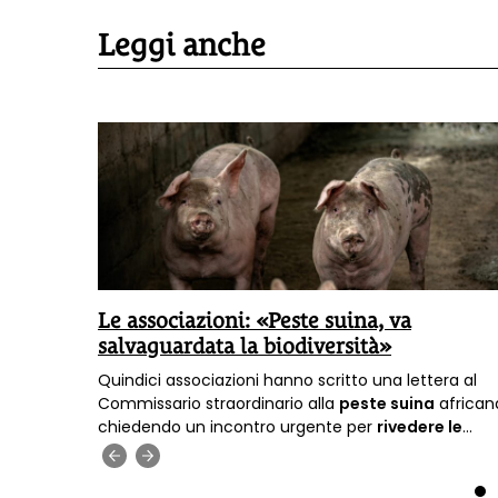
Leggi anche
Le associazioni: «Peste suina, va
salvaguardata la biodiversità»
o
Quindici associazioni hanno scritto una lettera al
 di
Commissario straordinario alla
peste suina
african
ge dalla
chiedendo un incontro urgente per
rivedere le
lia
misure
previste per contrastare l’emergenza sul
‹
›
 Network.
territorio nazionale.