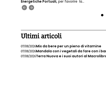
ubblica
Energetiche Portuali,
per favorire la
lla
decarbonizzazione
e la sicurezza energetica.
‹
›
e
1
Ultimi articoli
Mix da bere per un pieno di vitamine
07/08/2026
Mandala con i vegetali da fare con i b
07/08/2026
Terra Nuova e i suoi autori al Macrolibr
07/08/2026