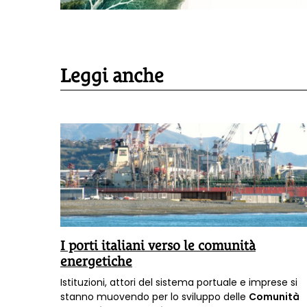
Leggi anche
alia
I porti italiani verso le comunità
ca»
energetiche
dal
Istituzioni, attori del sistema portuale e imprese si
EEB), in
stanno muovendo per lo sviluppo delle
Comunità