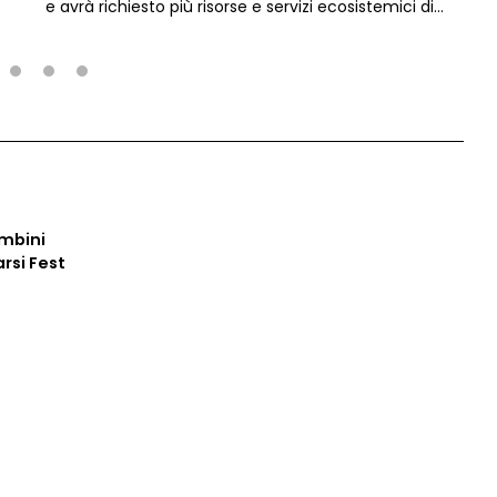
e avrà richiesto più risorse e servizi ecosistemici di
quanti la Terra sia in grado di rigenerare in un anno.
Dal giorno successivo vivremo quindi in
debito
ecologico.
2
3
4
ambini
arsi Fest