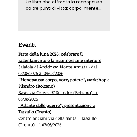
Un libro che affronta la menopausa
da tre punti di vista: corpo, mente
ed emozioni. Con ricette e
tecniche di consapevolezza, per il
benessere della donna
Eventi
Festa della luna 2026: celebrare il
rallentamento e la riconnessione interiore
Salaiola di Arcidosso Monte Amiata - dal
08/08/2026 al 09/08/2026
Greenpeace: «Mari sempre più caldi»
Cittad
"Menopausa: corpo, voce, potere", workshop a
Silandro (Bolzano)
ancor
Basis via Corzes 97 Silandro (Bolzano) - il
Mentre il 2026 ha già segnato il r
ecord assoluto di
«L'
Itali
08/08/2026
temperatura per i mari e gli oceani a livello
Tracker
"Atlante delle guerre", presentazione a
globale
, l’ultimo rapporto del progetto “Mare Caldo”
cui
non
Tassullo (Trento)
di Greenpeace Italia rivela che anche
i mari italiani
sul rec
Centro anziani via della Santa 1 Tassullo
continuano a scaldarsi
, con ondate di calore fino a
qualità
(Trento) - il 07/08/2026
40 metri di profondità.
“Cittadin