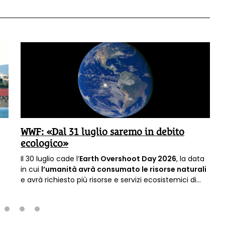
WWF: «Dal 31 luglio saremo in debito
ecologico»
Il 30 luglio cade l’
Earth Overshoot Day 2026
, la data
in cui
l’umanità avrà consumato le risorse naturali
e avrà richiesto più risorse e servizi ecosistemici di
quanti la Terra sia in grado di rigenerare in un anno.
Dal giorno successivo vivremo quindi in
debito
ecologico.
2
3
4