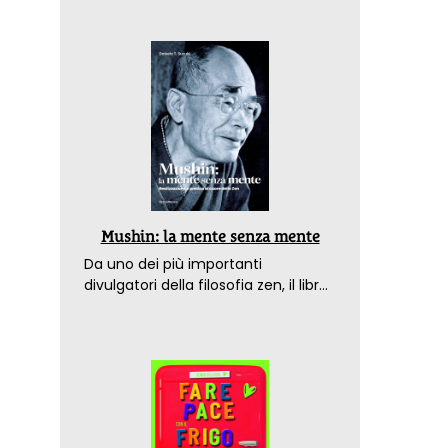
Mushin: la mente senza mente
Da uno dei più importanti
divulgatori della filosofia zen, il libro
che spiega come raggiungere il
benessere nel mondo moderno