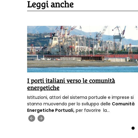
Leggi anche
alia
I porti italiani verso le comunità
ca»
energetiche
dal
Istituzioni, attori del sistema portuale e imprese si
EEB), in
stanno muovendo per lo sviluppo delle
Comunità
ubblica
Energetiche Portuali,
per favorire la
lla
decarbonizzazione
e la sicurezza energetica.
‹
›
e
1