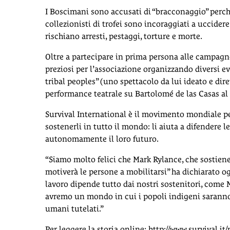
I Boscimani sono accusati di “bracconaggio” perchè
collezionisti di trofei sono incoraggiati a uccider
rischiano arresti, pestaggi, torture e morte.
Oltre a partecipare in prima persona alle campagne
preziosi per l’associazione organizzando diversi ev
tribal peoples” (uno spettacolo da lui ideato e dire
performance teatrale su Bartolomé de las Casas al
Survival International è il movimento mondiale per 
sostenerli in tutto il mondo: li aiuta a difendere l
autonomamente il loro futuro.
“Siamo molto felici che Mark Rylance, che sostiene 
motiverà le persone a mobilitarsi” ha dichiarato ogg
lavoro dipende tutto dai nostri sostenitori, come
avremo un mondo in cui i popoli indigeni saranno 
umani tutelati.”
Per leggere la storia online:
http://www.survival.it/