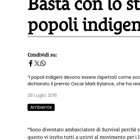
Basta con lo s
popoli indigen
Condividi su:
homepage h2
“I popoli indigeni devono essere rispettati come soc
dichiarato il premio Oscar Mark Rylance, che ha real
28 Luglio 2016
Ambiente
“Sono diventato ambasciatore di Survival perchè s
questo vi invito tutti a unirvi al movimento per i l