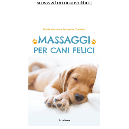
su
www.terranuovalibri.it