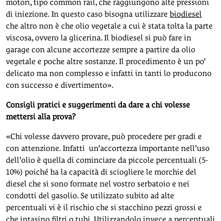
motori, tipo common rail, che raggiungono alte pressioni
di iniezione. In questo caso bisogna utilizzare
biodiesel
che altro non è che olio vegetale a cui è stata tolta la parte
viscosa, ovvero la glicerina. Il biodiesel si può fare in
garage con alcune accortezze sempre a partire da olio
vegetale e poche altre sostanze. Il procedimento è un po’
delicato ma non complesso e infatti in tanti lo producono
con successo e divertimento».
Consigli pratici e suggerimenti da dare a chi volesse
mettersi alla prova?
«Chi volesse davvero provare, può procedere per gradi e
con attenzione. Infatti un’accortezza importante nell’uso
dell’olio è quella di cominciare da piccole percentuali (5-
10%) poiché ha la capacità di sciogliere le morchie del
diesel che si sono formate nel vostro serbatoio e nei
condotti del gasolio. Se utilizzato subito ad alte
percentuali vi è il rischio che si stacchino pezzi grossi e
che intasino filtri o tubi. Utilizzandolo invece a percentuali