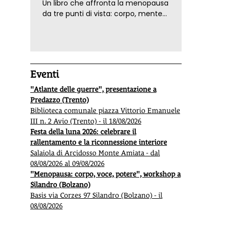
Un libro che affronta la menopausa
da tre punti di vista: corpo, mente
ed emozioni. Con ricette e
tecniche di consapevolezza, per il
benessere della donna
Eventi
"Atlante delle guerre", presentazione a
Predazzo (Trento)
Biblioteca comunale piazza Vittorio Emanuele
III n. 2 Avio (Trento) - il 18/08/2026
Festa della luna 2026: celebrare il
rallentamento e la riconnessione interiore
Salaiola di Arcidosso Monte Amiata - dal
08/08/2026 al 09/08/2026
"Menopausa: corpo, voce, potere", workshop a
Silandro (Bolzano)
Basis via Corzes 97 Silandro (Bolzano) - il
08/08/2026