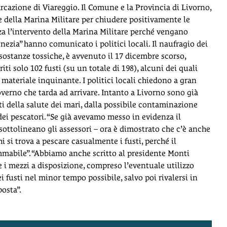
cazione di Viareggio. Il Comune e la Provincia di Livorno,
e della Marina Militare per chiudere positivamente le
za l’intervento della Marina Militare perché vengano
enezia” hanno comunicato i politici locali. Il naufragio dei
 sostanze tossiche, è avvenuto il 17 dicembre scorso,
ti solo 102 fusti (su un totale di 198), alcuni dei quali
 materiale inquinante. I politici locali chiedono a gran
governo che tarda ad arrivare. Intanto a Livorno sono già
ti della salute dei mari, dalla possibile contaminazione
dei pescatori. “Se già avevamo messo in evidenza il
ottolineano gli assessori – ora è dimostrato che c’è anche
 si trova a pescare casualmente i fusti, perché il
mmabile”. “Abbiamo anche scritto al presidente Monti
 e i mezzi a disposizione, compreso l’eventuale utilizzo
i fusti nel minor tempo possibile, salvo poi rivalersi in
osta”.