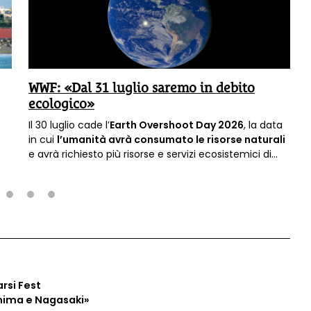
WWF: «Dal 31 luglio saremo in debito
ecologico»
Il 30 luglio cade l’
Earth Overshoot Day 2026
, la data
in cui
l’umanità avrà consumato le risorse naturali
e avrà richiesto più risorse e servizi ecosistemici di
quanti la Terra sia in grado di rigenerare in un anno.
Dal giorno successivo vivremo quindi in
debito
ecologico.
2
3
4
arsi Fest
hima e Nagasaki»