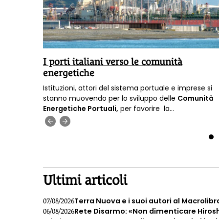
alia
I porti italiani verso le comunità
ca»
energetiche
dal
Istituzioni, attori del sistema portuale e imprese si
EEB), in
stanno muovendo per lo sviluppo delle
Comunità
ubblica
Energetiche Portuali,
per favorire la
lla
decarbonizzazione
e la sicurezza energetica.
‹
›
e
1
Ultimi articoli
Terra Nuova e i suoi autori al Macrolibr
07/08/2026
Rete Disarmo: «Non dimenticare Hiros
06/08/2026