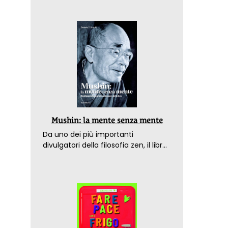
Mushin: la mente senza mente
Da uno dei più importanti
divulgatori della filosofia zen, il libro
che spiega come raggiungere il
benessere nel mondo moderno