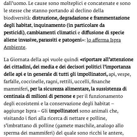
dall’uomo. Le cause sono molteplici e concatenate e sono
le stesse che stanno portando al declino della
biodiversità:
distruzione, degradazione e frammentazione
degli habitat
,
inquinamento (in particolare da
pesticidi)
,
cambiamenti climatici
e
diffusione di specie
aliene invasive, parassiti e patogeni
»:
lo afferma Ispra
Ambiente
.
La Giornata della api vuole quindi
«riportare all’attenzione
dei cittadini, dei media e dei decisori politici l’importanza
delle api e in generale di tutti gli impollinatori,
api, vespe,
farfalle, coccinelle, ragni, rettili, uccelli, finanche
mammiferi,
per la sicurezza alimentare, la sussistenza di
centinaia di milioni di persone e
per il funzionamento
degli ecosistemi e la conservazione degli habitat –
aggiunge Ispra – Gli
impollinatori
sono animali che,
visitando i fiori alla ricerca di nettare e polline,
s’imbrattano di polline (gamete maschile, analogo allo
sperma dei mammiferi) del quale sono ricchi le antere,