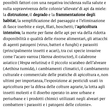
possibili fattori con una negativa incidenza sulla salute e
sulla sopravvivenza delle colonie ‘allevate’ di api da miele:
la
distruzione
, il
degrado
e la
frammentazione degli
habitat
, la semplificazione del paesaggio e l’eliminazione
di fasce inerbite e siepi, filati, boschetti; l’
agricoltura
intensiva
; la morte per fame delle api per via della ridotta
disponibilità o qualità delle risorse alimentari, gli attacchi
di agenti patogeni (virus, batteri e funghi) e parassiti
(principalmente insetti e acari), tra cui specie invasive
come l’acaro varroa (
Varroa destructor
), il calabrone
asiatico (
Vespa velutina
) e il piccolo scarabeo dell’alveare
(
Aethina tumida
), i cambiamenti climatici, il cambiamento
culturale e commerciale delle pratiche di apicoltura e, non
ultimi per importanza, l’esposizione ai pesticidi usati in
agricoltura per la difesa delle colture agrarie, la lotta agli
insetti molesti e il diserbo operato in aree urbane e
periurbane e i prodotti chimici utilizzati negli alveari per
combattere i parassiti e i patogeni delle colonie».