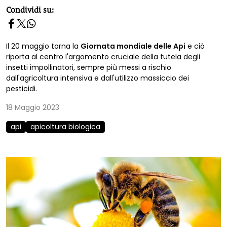
homepage h2
Condividi su:
Il 20 maggio torna la
Giornata mondiale delle Api
e ciò
riporta al centro l'argomento cruciale della tutela degli
insetti impollinatori, sempre più messi a rischio
dall'agricoltura intensiva e dall'utilizzo massiccio dei
pesticidi.
18 Maggio 2023
api
apicoltura biologica