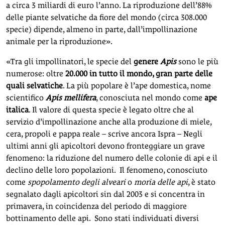
a circa 3 miliardi di euro l’anno. La riproduzione dell’88%
delle piante selvatiche da fiore del mondo (circa 308.000
specie) dipende, almeno in parte, dall’impollinazione
animale per la riproduzione».
«Tra gli impollinatori, le specie del
genere
Apis
sono le più
numerose: oltre
20.000 in tutto il mondo, gran parte delle
quali selvatiche
. La più popolare è l’ape domestica, nome
scientifico
Apis mellifera
, conosciuta nel mondo come
ape
italica
. Il valore di questa specie è legato oltre che al
servizio d’impollinazione anche alla produzione di miele,
cera, propoli e pappa reale – scrive ancora Ispra – Negli
ultimi anni gli apicoltori devono fronteggiare un grave
fenomeno: la riduzione del numero delle colonie di api e il
declino delle loro popolazioni. Il fenomeno, conosciuto
come
spopolamento degli alveari
o
moria delle api
, è stato
segnalato dagli apicoltori sin dal 2003 e si concentra in
primavera, in coincidenza del periodo di maggiore
bottinamento delle api. Sono stati individuati diversi