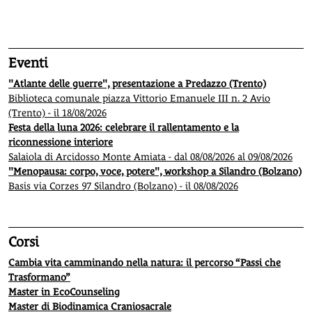
1
2
3
4
5
Eventi
"Atlante delle guerre", presentazione a Predazzo (Trento)
Biblioteca comunale piazza Vittorio Emanuele III n. 2 Avio
(Trento) - il 18/08/2026
Festa della luna 2026: celebrare il rallentamento e la
riconnessione interiore
Salaiola di Arcidosso Monte Amiata - dal 08/08/2026 al 09/08/2026
"Menopausa: corpo, voce, potere", workshop a Silandro (Bolzano)
Basis via Corzes 97 Silandro (Bolzano) - il 08/08/2026
Corsi
Cambia vita camminando nella natura: il percorso “Passi che
Trasformano”
Master in EcoCounseling
Master di Biodinamica Craniosacrale