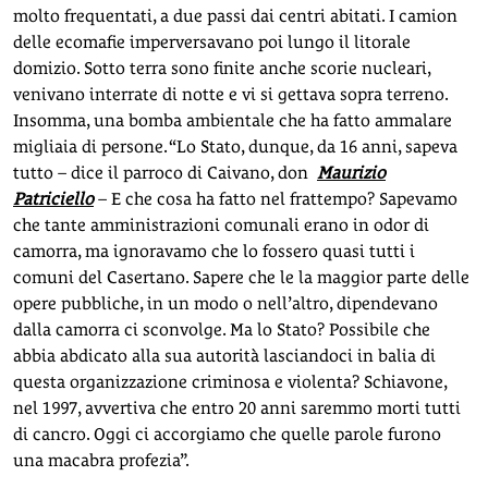
molto frequentati, a due passi dai centri abitati. I camion
delle ecomafie imperversavano poi lungo il litorale
domizio. Sotto terra sono finite anche scorie nucleari,
venivano interrate di notte e vi si gettava sopra terreno.
Insomma, una bomba ambientale che ha fatto ammalare
migliaia di persone. “Lo Stato, dunque, da 16 anni, sapeva
tutto – dice il parroco di Caivano, don
Maurizio
Patriciello
– E che cosa ha fatto nel frattempo? Sapevamo
che tante amministrazioni comunali erano in odor di
camorra, ma ignoravamo che lo fossero quasi tutti i
comuni del Casertano. Sapere che le la maggior parte delle
opere pubbliche, in un modo o nell’altro, dipendevano
dalla camorra ci sconvolge. Ma lo Stato? Possibile che
abbia abdicato alla sua autorità lasciandoci in balia di
questa organizzazione criminosa e violenta? Schiavone,
nel 1997, avvertiva che entro 20 anni saremmo morti tutti
di cancro. Oggi ci accorgiamo che quelle parole furono
una macabra profezia”.