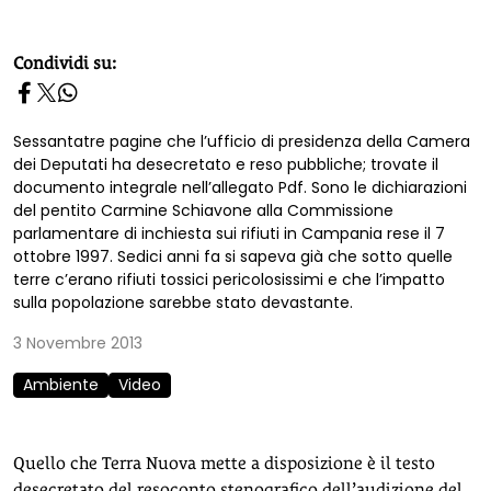
homepage h2
Condividi su:
Sessantatre pagine che l’ufficio di presidenza della Camera
dei Deputati ha desecretato e reso pubbliche; trovate il
documento integrale nell’allegato Pdf. Sono le dichiarazioni
del pentito Carmine Schiavone alla Commissione
parlamentare di inchiesta sui rifiuti in Campania rese il 7
ottobre 1997. Sedici anni fa si sapeva già che sotto quelle
terre c’erano rifiuti tossici pericolosissimi e che l’impatto
sulla popolazione sarebbe stato devastante.
3 Novembre 2013
Ambiente
Video
Quello che Terra Nuova mette a disposizione è il testo
desecretato del resoconto stenografico dell’audizione del