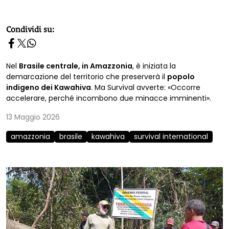
homepage h2
Condividi su:
Nel
Brasile centrale, in Amazzonia
, è iniziata la
demarcazione del territorio che preserverà il
popolo
indigeno dei Kawahiva
. Ma Survival avverte: «Occorre
accelerare, perché incombono due minacce imminenti».
13 Maggio 2026
amazzonia
brasile
kawahiva
survival international