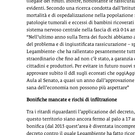
illegale dei rifiuti. Inoltre, nonostante le rassicur
evidenti. Secondo una ricerca condotta dall’Istitut
mortalità e di ospedalizzazione nella popolazione 
patologie tumorali e eccessi di bambini ricoverati 
sistema nervoso centrale nella fascia di età 0-14 a
“Nell’ultimo anno sulla Terra dei fuochi abbiamo a
del problema e di ingiustificata rassicurazione – s
Legambiente- che ha rallentato pesantemente tutto
straordinario che fino ad non c’è stato, a garanzia 
cittadini e produttori. Per evitare in futuro nuovi
approvare subito il ddl sugli ecoreati che oggiAg
Aula al Senato, a quasi un anno dall’approvazione 
sana dell’economia non possono più aspettare”
Bonifiche mancate e rischi di infiltrazione
Tra i ritardi riguardanti l’applicazione del decre
questo territorio siano ancora fermo al palo a 17 
bonifica (dal 2013 quest’area è diventata incompr
decreto contro il quale Legambiente ha fatto ricor