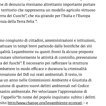
one di denuncia riteniamo altrettanto importante portare
un territorio che rappresenta un modello agricolo virtuoso
a dei Cuochi”, che sta girando per l’Italia e l’Europa
nza della Terra Felix ”.
egno congiunto di cittadini, amministrazioni e istituzioni,
 attuare in tempi brevi partendo dalle bonifiche dei siti
legalità. Legambiente su questi fronti fa alcune proposte
nziare ulteriormente le attività di controllo, prevenzione
a dei fuochi”. È necessario poi rafforzare la struttura
ombattere in modo efficace e duratura la criminalità
vazione del Ddl sui reati ambientali. Il testo, in
ga un anno nelle Commissioni Ambiente e Giustizia di
zione di quattro nuovi delitti ambientali nel Codice
isastro ambientale. Per velocizzare l’approvazione di
appello “In nome del popolo inquinato: subito i delitti
 sito
http://www.change.org/legambiente-ecoreati
– e