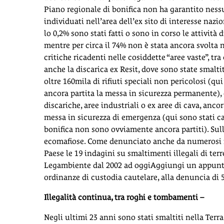
Piano regionale di bonifica non ha garantito nessu
individuati nell’area dell’ex sito di interesse naz
lo 0,2% sono stati fatti o sono in corso le attività d
mentre per circa il 74% non è stata ancora svolta n
critiche ricadenti nelle cosiddette “aree vaste”, 
anche la discarica ex Resit, dove sono state smaltit
oltre 160mila di rifiuti speciali non pericolosi (q
ancora partita la messa in sicurezza permanente),
discariche, aree industriali o ex aree di cava, ancor
messa in sicurezza di emergenza (qui sono stati cara
bonifica non sono ovviamente ancora partiti). Sulle 
ecomafiose. Come denunciato anche da numerosi ra
Paese le 19 indagini su smaltimenti illegali di terr
Legambiente dal 2002 ad oggiAggiungi un appunta
ordinanze di custodia cautelare, alla denuncia di 
Illegalità continua, tra roghi e tombamenti –
Negli ultimi 23 anni sono stati smaltiti nella Terra