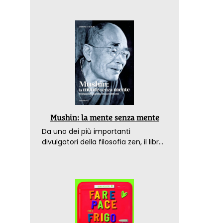
Mushin: la mente senza mente
Da uno dei più importanti
divulgatori della filosofia zen, il libro
che spiega come raggiungere il
benessere nel mondo moderno