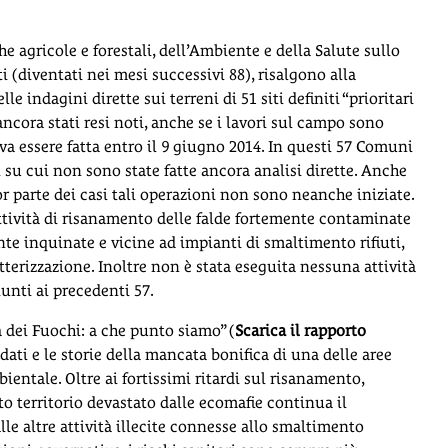
he agricole e forestali, dell’Ambiente e della Salute sullo
(diventati nei mesi successivi 88), risalgono alla
le indagini dirette sui terreni di 51 siti definiti “prioritari
cora stati resi noti, anche se i lavori sul campo sono
eva essere fatta entro il 9 giugno 2014. In questi 57 Comuni
 su cui non sono state fatte ancora analisi dirette. Anche
 parte dei casi tali operazioni non sono neanche iniziate.
ttività di risanamento delle falde fortemente contaminate
nte inquinate e vicine ad impianti di smaltimento rifiuti,
tterizzazione. Inoltre non è stata eseguita nessuna attività
unti ai precedenti 57.
dei Fuochi: a che punto siamo” (
Scarica il rapporto
 dati e le storie della mancata bonifica di una delle aree
ientale. Oltre ai fortissimi ritardi sul risanamento,
o territorio devastato dalle ecomafie continua il
le altre attività illecite connesse allo smaltimento