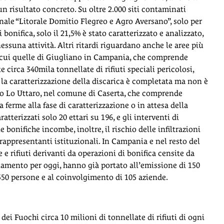
n risultato concreto. Su oltre 2.000 siti contaminati
ionale “Litorale Domitio Flegreo e Agro Aversano”, solo per
i bonifica, solo il 21,5% è stato caratterizzato e analizzato,
essuna attività. Altri ritardi riguardano anche le aree più
tra cui quelle di Giugliano in Campania, che comprende
e circa 340mila tonnellate di rifiuti speciali pericolosi,
ui la caratterizzazione della discarica è completata ma non è
 o Lo Uttaro, nel comune di Caserta, che comprende
a ferme alla fase di caratterizzazione o in attesa della
tterizzati solo 20 ettari su 196, e gli interventi di
bonifiche incombe, inoltre, il rischio delle infiltrazioni
ppresentanti istituzionali. In Campania e nel resto del
e e rifiuti derivanti da operazioni di bonifica censite da
mento per oggi, hanno già portato all’emissione di 150
550 persone e al coinvolgimento di 105 aziende.
 dei Fuochi circa 10 milioni di tonnellate di rifiuti di ogni