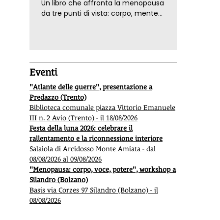
Un libro che affronta la menopausa
da tre punti di vista: corpo, mente
ed emozioni. Con ricette e
tecniche di consapevolezza, per il
benessere della donna
Eventi
"Atlante delle guerre", presentazione a
Predazzo (Trento)
Biblioteca comunale piazza Vittorio Emanuele
III n. 2 Avio (Trento) - il 18/08/2026
Festa della luna 2026: celebrare il
rallentamento e la riconnessione interiore
Salaiola di Arcidosso Monte Amiata - dal
08/08/2026 al 09/08/2026
"Menopausa: corpo, voce, potere", workshop a
Silandro (Bolzano)
Basis via Corzes 97 Silandro (Bolzano) - il
08/08/2026