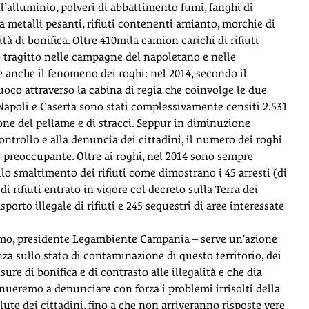
ll’alluminio, polveri di abbattimento fumi, fanghi di
da metalli pesanti, rifiuti contenenti amianto, morchie di
tà di bonifica. Oltre 410mila camion carichi di rifiuti
o tragitto nelle campagne del napoletano e nelle
e anche il fenomeno dei roghi: nel 2014, secondo il
uoco attraverso la cabina di regia che coinvolge le due
i Napoli e Caserta sono stati complessivamente censiti 2.531
azione del pellame e di stracci. Seppur in diminuzione
 controllo e alla denuncia dei cittadini, il numero dei roghi
 preoccupante. Oltre ai roghi, nel 2014 sono sempre
allo smaltimento dei rifiuti come dimostrano i 45 arresti (di
di rifiuti entrato in vigore col decreto sulla Terra dei
sporto illegale di rifiuti e 245 sequestri di aree interessate
omo, presidente Legambiente Campania – serve un’azione
nza sullo stato di contaminazione di questo territorio, dei
ure di bonifica e di contrasto alle illegalità e che dia
inueremo a denunciare con forza i problemi irrisolti della
lute dei cittadini, fino a che non arriveranno risposte vere