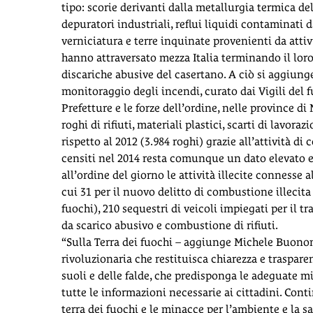
tipo: scorie derivanti dalla metallurgia termica de
depuratori industriali, reflui liquidi contaminati 
verniciatura e terre inquinate provenienti da attivi
hanno attraversato mezza Italia terminando il lor
discariche abusive del casertano. A ciò si aggiung
monitoraggio degli incendi, curato dai Vigili del f
Prefetture e le forze dell’ordine, nelle province d
roghi di rifiuti, materiali plastici, scarti di lavor
rispetto al 2012 (3.984 roghi) grazie all’attività di
censiti nel 2014 resta comunque un dato elevato e
all’ordine del giorno le attività illecite connesse 
cui 31 per il nuovo delitto di combustione illecita 
fuochi), 210 sequestri di veicoli impiegati per il tra
da scarico abusivo e combustione di rifiuti.
“Sulla Terra dei fuochi – aggiunge Michele Buon
rivoluzionaria che restituisca chiarezza e traspare
suoli e delle falde, che predisponga le adeguate mis
tutte le informazioni necessarie ai cittadini. Cont
terra dei fuochi e le minacce per l’ambiente e la sa