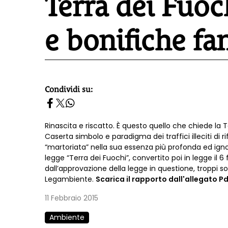
Terra dei Fuoch
e bonifiche f
Condividi su:
homepage h2
Rinascita e riscatto. È questo quello che chiede la Te
Caserta simbolo e paradigma dei traffici illeciti di r
“martoriata” nella sua essenza più profonda ed igno
legge “Terra dei Fuochi”, convertito poi in legge il
dall’approvazione della legge in questione, troppi so
Legambiente.
Scarica il rapporto dall'allegato Pd
11 Febbraio 2015
Ambiente