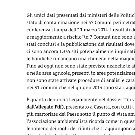
Gli unici dati presentati dai ministeri delle Politic
stato di contaminazione nei 57 Comuni perimetrati 
conferenza stampa dell’11 marzo 2014. I risultati del
e maggiormente a rischio” in 7 Comuni non sono an
stati conclusi e la pubblicazione dei risultati dov
ci sono ancora 1.335 siti potenzialmente inquinati
le bonifiche rimangano una chimera: nella maggior
Fino ad oggi non sono state previste neanche le a
e nelle aree agricole, presenti in aree potenzialme
non sono state attivate procedure di analisi e cara
nei 31 comuni che nel giugno 2014 sono stati aggi
È quanto denuncia Legambiente nel dossier “Terra 
dall’allegato Pdf)
, presentato a Caserta, con tutti i
più martoriate del Paese sotto il punto di vista amb
l’associazione ambientalista ricorda come in quest
fenomeno dei roghi dei rifiuti che si aggiungono al