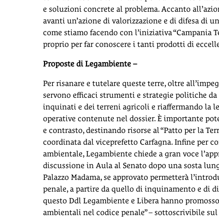
e soluzioni concrete al problema. Accanto all’azi
avanti un’azione di valorizzazione e di difesa di 
come stiamo facendo con l’iniziativa “Campania Terr
proprio per far conoscere i tanti prodotti di eccelle
Proposte di Legambiente –
Per risanare e tutelare queste terre, oltre all’imp
servono efficaci strumenti e strategie politiche da
inquinati e dei terreni agricoli e riaffermando la 
operative contenute nel dossier. È importante pote
e contrasto, destinando risorse al “Patto per la Terr
coordinata dal viceprefetto Carfagna. Infine per c
ambientale, Legambiente chiede a gran voce l’appro
discussione in Aula al Senato dopo una sosta lun
Palazzo Madama, se approvato permetterà l’introdu
penale, a partire da quello di inquinamento e di d
questo Ddl Legambiente e Libera hanno promosso l’
ambientali nel codice penale” – sottoscrivibile sul