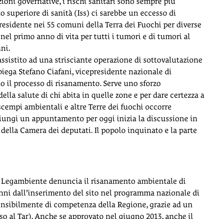
azioni governative, i rischi sanitari sono sempre più
o superiore di sanità (Iss) ci sarebbe un eccesso di
residente nei 55 comuni della Terra dei Fuochi per diverse
nel primo anno di vita per tutti i tumori e di tumori al
nni.
ssistito ad una strisciante operazione di sottovalutazione
piega Stefano Ciafani, vicepresidente nazionale di
 il processo di risanamento. Serve uno sforzo
della salute di chi abita in quelle zone e per dare certezza a
 scempi ambientali e altre Terre dei fuochi occorre
giungi un appuntamento per oggi inizia la discussione in
della Camera dei deputati. Il popolo inquinato e la parte
to, Legambiente denuncia il risanamento ambientale di
anni dall’inserimento del sito nel programma nazionale di
ensibilmente di competenza della Regione, grazie ad un
so al Tar). Anche se approvato nel giugno 2013, anche il