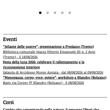
1
2
3
4
5
Eventi
"Atlante delle guerre", presentazione a Predazzo (Trento)
Biblioteca comunale piazza Vittorio Emanuele III n. 2 Avio
(Trento) - il 18/08/2026
Festa della luna 2026: celebrare il rallentamento e la
riconnessione interiore
Salaiola di Arcidosso Monte Amiata - dal 08/08/2026 al 09/08/2026
"Menopausa: corpo, voce, potere", workshop a Silandro (Bolzano)
Basis via Corzes 97 Silandro (Bolzano) - il 08/08/2026
Corsi
Cambia vita camminando nella natura: il percorso “Passi che