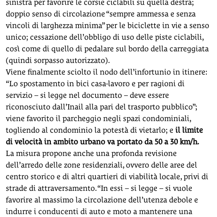
sinistra per favorire le corsie ciclabili su quella destra;
doppio senso di circolazione “sempre ammessa e senza
vincoli di larghezza minima” per le biciclette in vie a senso
unico; cessazione dell’obbligo di uso delle piste ciclabili,
così come di quello di pedalare sul bordo della carreggiata
(quindi sorpasso autorizzato).
Viene finalmente sciolto il nodo dell’infortunio in itinere:
“Lo spostamento in bici casa-lavoro e per ragioni di
servizio – si legge nel documento – deve essere
riconosciuto dall’Inail alla pari del trasporto pubblico”;
viene favorito il parcheggio negli spazi condominiali,
togliendo al condominio la potestà di vietarlo; e
il limite
di velocità in ambito urbano va portato da 50 a 30 km/h.
La misura propone anche una profonda revisione
dell’arredo delle zone residenziali, ovvero delle aree del
centro storico e di altri quartieri di viabilità locale, privi di
strade di attraversamento. “In essi – si legge – si vuole
favorire al massimo la circolazione dell’utenza debole e
indurre i conducenti di auto e moto a mantenere una