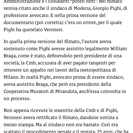
Amministrazione e i cosiddetti “poteri forti”. Nel filmato
veniva citato anche il sindaco di Modena, Giorgio Pighi, di
professione avvocato. E nella prima versione del
documentario (poi corretta) c’era un errore, per il quale
Pighi ha querelato Veronesi.
In quella prima versione del filmato, l’autore aveva
sostenuto come Pighi avesse assistito legalmente William
Braga, come è stato, definendolo però presidente di una
società, la Cmb, accusata di aver pagato tangenti per
ottenere un appalto nei lavori della metropolitana di
Milano. In realtà Pighi, avvocato prima di essere sindaco,
aveva assistito Braga, che però era presidente della
Cooperativa Muratori di Mirandola, anch’essa coinvolta in
un processo.
Non appena ricevute le smentite della Cmb e di Pighi,
Veronesi aveva rettificato il filmato, dandone notizia a
mezzo stampa. Ma al sindaco non era bastato. Così era
scattato il procedimento penale e il regista, 25 anni, che ha