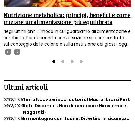
Nutrizione metabolica: principi, benefici e come
iniziare un’alimentazione più equilibrata
Negli ultimi anni il modo in cui guardiamo all'alimentazione è
cambiato. Per decenni la conversazione si è concentrata
sul conteggio delle calorie e sulla restrizione dei grassi; oggi
sappiamo che la qualità di ciò che mangiamo conta molto
‹
›
più della quantità, e che il corpo non risponde a tutti gli
alimenti allo stesso modo.
1
2
3
4
Ultimi articoli
Terra Nuova e i suoi autori al Macrolibrarsi Fest
07/08/2026
Rete Disarmo: «Non dimenticare Hiroshima e
06/08/2026
Nagasaki»
In montagna con il cane. Divertirsi in sicurezza
05/08/2026