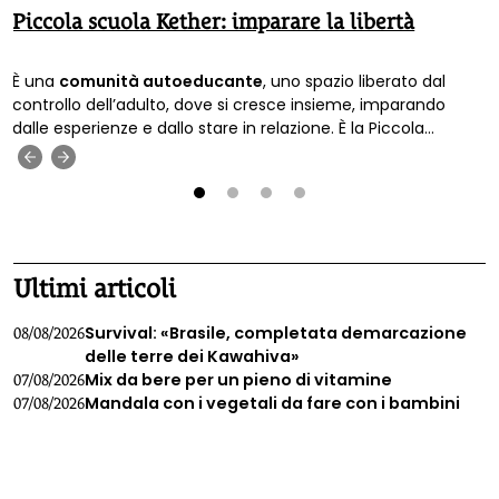
Piccola scuola Kether: imparare la libertà
È una
comunità autoeducante
, uno spazio liberato dal
controllo dell’adulto, dove si cresce insieme, imparando
dalle esperienze e dallo stare in relazione. È la Piccola
scuola libertaria Kether
, tra le colline di
Verona
.
‹
›
1
2
3
4
Ultimi articoli
Survival: «Brasile, completata demarcazione
08/08/2026
delle terre dei Kawahiva»
Mix da bere per un pieno di vitamine
07/08/2026
Mandala con i vegetali da fare con i bambini
07/08/2026