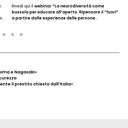
o
Rivedi qui il
webinar
“La neurodiversità come
bussola per educare all’aperto. Ripensare il “fuori”
e.
a partire dalle esperienze delle persone
i
autistiche”
con
Stefania Donzelli.
2
3
4
hima e Nagasaki»
icurezza
te il prestito chiesto dall’Italia»