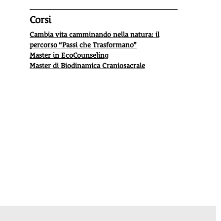
Nasce a
Reggio Emilia l'agri-nido biodinamico
,
Il 2 apri
Corsi
presso l'azienda agricola biodinamica Biogold,
consap
certificata Demeter: il nido del melograno, progetto
Vediam
Cambia vita camminando nella natura: il
capace di valorizzare le capacità creative ed
nell'am
percorso “Passi che Trasformano”
espressive dei
bambini avvicinandoli alla natura
.
Master in EcoCounseling
Master di Biodinamica Craniosacrale