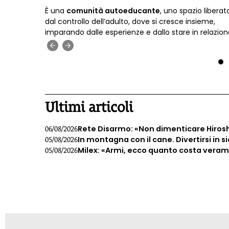
È una
comunità autoeducante
, uno spazio liberat
’Onu.
dal controllo dell’adulto, dove si cresce insieme,
aperto
imparando dalle esperienze e dallo stare in relazion
È la Piccola
scuola libertaria Kether
, tra le colline d
‹
›
Verona
.
1
Ultimi articoli
Rete Disarmo: «Non dimenticare Hiros
06/08/2026
In montagna con il cane. Divertirsi in s
05/08/2026
Milex: «Armi, ecco quanto costa veramen
05/08/2026