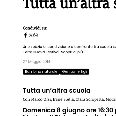
Tutta un’altra
Condividi su:
homepage h2
Uno spazio di condivisione e confronto tra scuola se
Terra Nuova Festival. Scopri di più...
27 Maggio 2014
Bambino naturale
Genitori e figli
Tutta un’altra scuola
Con Marco Orsi, Irene Stella, Clara Scropetta. Mod
Domenica 8 giugno ore 16:30 p