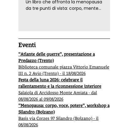
Un libro che affronta la menopausa
da tre punti di vista: corpo, mente
ed emozioni. Con ricette e
tecniche di consapevolezza, per il
benessere della donna
Eventi
"Atlante delle guerre", presentazione a
Predazzo (Trento)
Biblioteca comunale piazza Vittorio Emanuele
III n. 2 Avio (Trento) - il 18/08/2026
Festa della luna 2026: celebrare il
rallentamento e la riconnessione interiore
Salaiola di Arcidosso Monte Amiata - dal
08/08/2026 al 09/08/2026
"Menopausa: corpo, voce, potere", workshop a
Silandro (Bolzano)
Basis via Corzes 97 Silandro (Bolzano) - il
08/08/2026
A Reggio Emilia nasce l’agri-nido
Giorn
biodinamico
l’educ