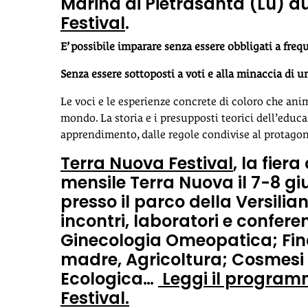
Marina di Pietrasanta (Lu) d
Festival
.
E’ possibile imparare senza essere obbligati a freq
Senza essere sottoposti a voti e alla minaccia di 
Le voci e le esperienze concrete di coloro che anim
mondo. La storia e i presupposti teorici dell’educaz
apprendimento, dalle regole condivise al protagon
Terra Nuova Festival
, la fier
mensile Terra Nuova il 7-8 gi
presso il parco della Versilia
incontri, laboratori e confere
Ginecologia Omeopatica; Fin
madre, Agricoltura; Cosmesi
Ecologica…
Leggi il program
Festival.