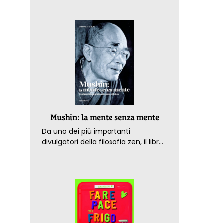
Mushin: la mente senza mente
Da uno dei più importanti
divulgatori della filosofia zen, il libro
che spiega come raggiungere il
benessere nel mondo moderno