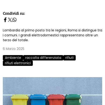
homepage h2
Condividi su:
Lombardia al primo posto tra le regioni, Roma si distingue tra
i comuni. I grandi elettrodomestici rappresentano oltre un
terzo del totale.
6 Marzo 2025
Ambiente
raccolta differenziata
rifiuti
rifiuti elettronici