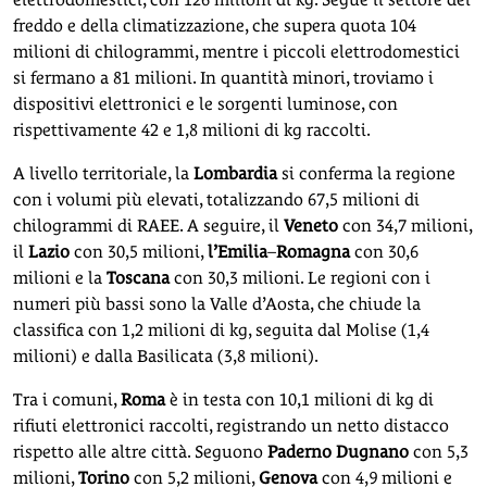
freddo e della climatizzazione, che supera quota 104
milioni di chilogrammi, mentre i piccoli elettrodomestici
si fermano a 81 milioni. In quantità minori, troviamo i
dispositivi elettronici e le sorgenti luminose, con
rispettivamente 42 e 1,8 milioni di kg raccolti.
A livello territoriale, la
Lombardia
si conferma la regione
con i volumi più elevati, totalizzando 67,5 milioni di
chilogrammi di RAEE. A seguire, il
Veneto
con 34,7 milioni,
il
Lazio
con 30,5 milioni,
l’Emilia
–
Romagna
con 30,6
milioni e la
Toscana
con 30,3 milioni. Le regioni con i
numeri più bassi sono la Valle d’Aosta, che chiude la
classifica con 1,2 milioni di kg, seguita dal Molise (1,4
milioni) e dalla Basilicata (3,8 milioni).
Tra i comuni,
Roma
è in testa con 10,1 milioni di kg di
rifiuti elettronici raccolti, registrando un netto distacco
rispetto alle altre città. Seguono
Paderno
Dugnano
con 5,3
milioni,
Torino
con 5,2 milioni,
Genova
con 4,9 milioni e