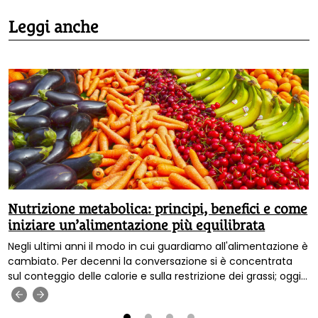
Leggi anche
Nutrizione metabolica: principi, benefici e come
iniziare un’alimentazione più equilibrata
Negli ultimi anni il modo in cui guardiamo all'alimentazione è
cambiato. Per decenni la conversazione si è concentrata
sul conteggio delle calorie e sulla restrizione dei grassi; oggi
sappiamo che la qualità di ciò che mangiamo conta molto
‹
›
più della quantità, e che il corpo non risponde a tutti gli