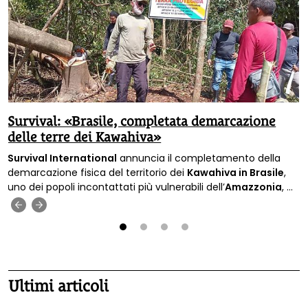
Survival: «Brasile, completata demarcazione
delle terre dei Kawahiva»
Survival International
annuncia il completamento della
demarcazione fisica del territorio dei
Kawahiva in Brasile
,
uno dei popoli incontattati più vulnerabili dell’
Amazzonia
, a
27 anni dal riconoscimento ufficiale della loro presenza da
‹
›
parte delle autorità.
1
2
3
4
Ultimi articoli